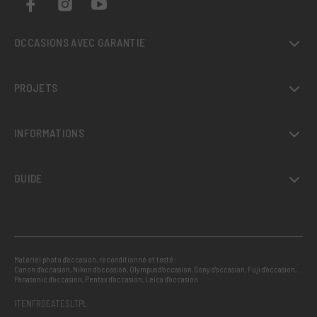
OCCASIONS AVEC GARANTIE
PROJETS
INFORMATIONS
GUIDE
Matériel photo d’occasion, reconditionné et testé :
Canon d’occasion
,
Nikon d’occasion
,
Olympus d’occasion
,
Sony d’occasion
,
Fuji d’occasion
,
Panasonic d’occasion
,
Pentax d’occasion
,
Leica d’occasion
IT
EN
FR
DE
AT
ES
LT
PL