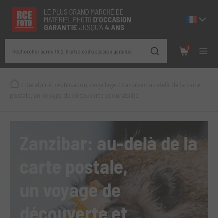
LE PLUS GRAND MARCHÉ DE
MATÉRIEL PHOTO
D’OCCASION
GARANTIE
JUSQU’À
4 ANS
0
Rechercher parmi 19.218 articles d’occasion garantis
/
Durabilité, réutilisation, recyclage
/
Zanzibar: au-delà de la carte
postale, un voyage de découverte et durabilité
Zanzibar: au-delà de la
carte postale,
un voyage de
découverte et