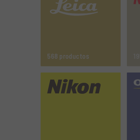
568 productos
19