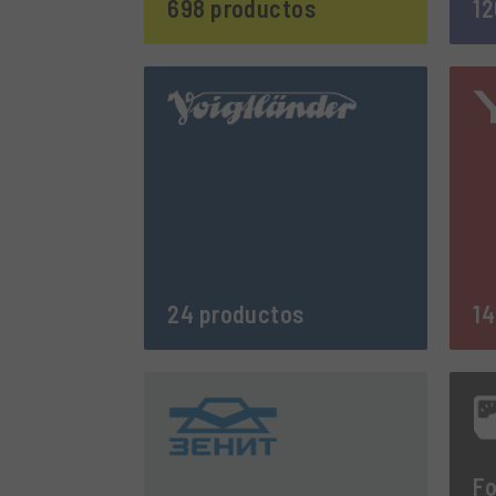
698 productos
12
24 productos
14
F