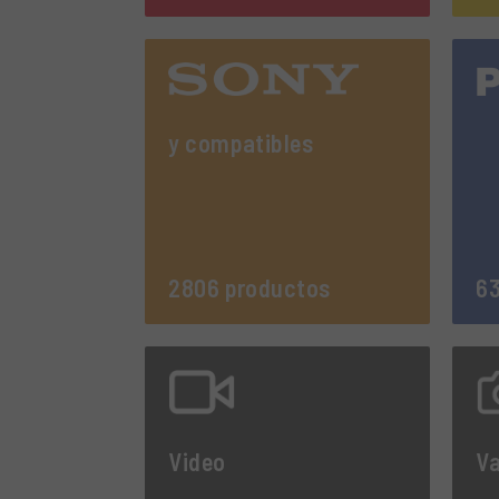
y compatibles
2806 productos
63
Video
Va