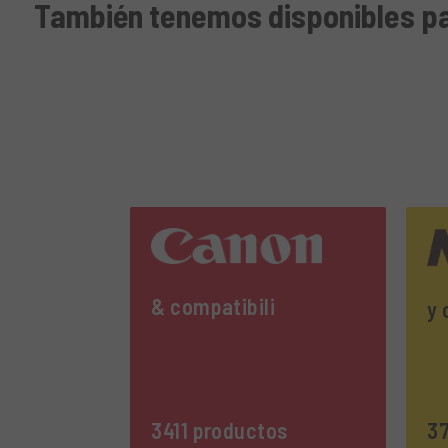
También tenemos disponibles pa
& compatibili
y 
3411 productos
37