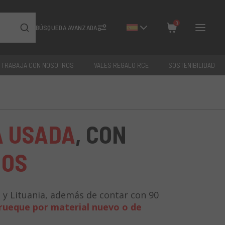
0
BÚSQUEDA AVANZADA
TRABAJA CON NOSOTROS
VALES REGALO RCE
SOSTENIBILIDAD
Cerrar
Total: €
0
A USADA
, CON
ÑOS
a y Lituania, además de contar con 90
rueque por material nuevo o de