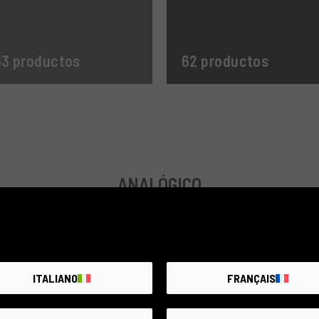
3 productos
62 productos
ANALÓGICO
ITALIANO
FRANÇAIS