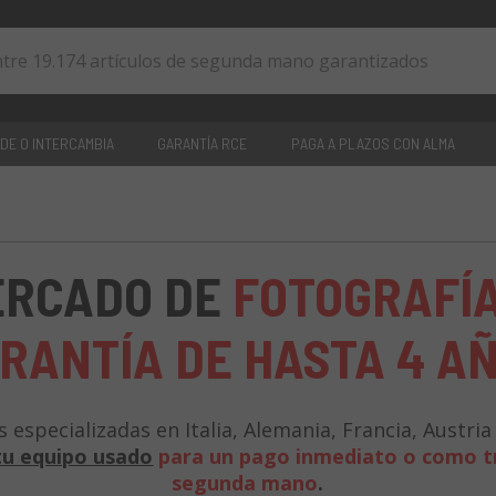
DE O INTERCAMBIA
GARANTÍA RCE
PAGA A PLAZOS CON ALMA
0
artículos
ERCADO DE
FOTOGRAFÍ
RANTÍA DE HASTA 4 A
 especializadas en Italia, Alemania, Francia, Austri
u equipo usado
para un pago inmediato o como t
segunda mano
.