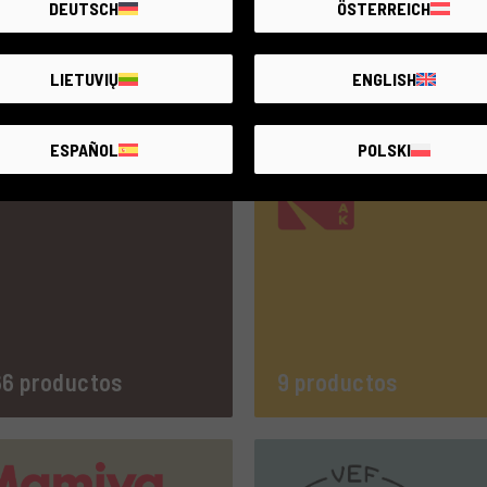
DEUTSCH
ÖSTERREICH
productos
477 productos
LIETUVIŲ
ENGLISH
ESPAÑOL
POLSKI
6 productos
9 productos