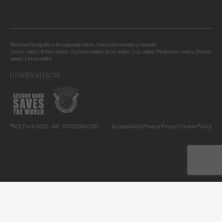
Material fotográfico de segunda mano, reacondicionado y testado:
Canon usado
,
Nikon usado
,
Olympus usado
,
Sony usado
,
Fuji usado
,
Panasonic usado
,
Pentax
usado
,
Leica usado
IT
EN
FR
DE
AT
ES
LT
PL
®RCE Foto 2026 – NIF: IT01526800287
Accessibility
Privacy Policy
Cookie Policy