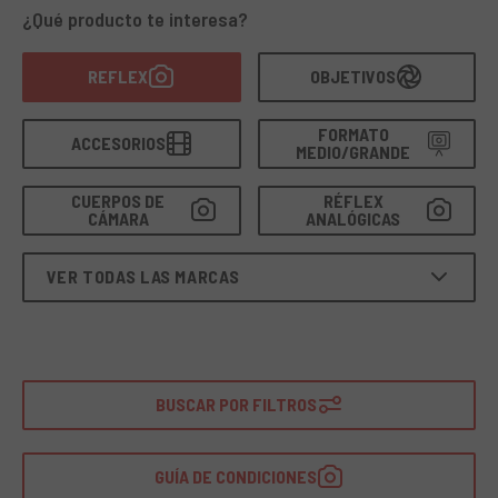
las
célebres RB67 y RZ67
hasta las
compactas 645
,
¿Qué producto te interesa?
Mamiya
ha definido
estándares de excelencia en la
fotografía analógica
. En el
catálogo de RCE Foto
REFLEX
OBJETIVOS
encontrarás
cámaras y objetivos Mamiya usados
,
cuidadosamente
seleccionados, probados por nuestros
técnicos
y
cubiertos por garantía
, para una
compra
FORMATO
ACCESORIOS
segura, sostenible
y con un
encanto atemporal
.
MEDIO/GRANDE
CUERPOS DE
RÉFLEX
CÁMARA
ANALÓGICAS
VER TODAS LAS MARCAS
BUSCAR POR FILTROS
GUÍA DE CONDICIONES