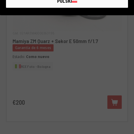
POLSKI
Cód. 021AREMA0000363195
Mamiya ZM Quarz + Sekor E 50mm f/1.7
Garantía de 6 meses
Estado:
Como nuevo
RCE Foto - Bologna
€200