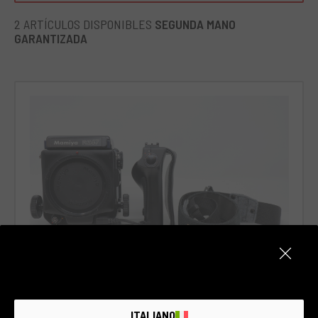
2 ARTÍCULOS DISPONIBLES
SEGUNDA MANO
GARANTIZADA
Cód. 020AREMA0000245251
Mamiya RZ67 Professional + Accessori
ITALIANO