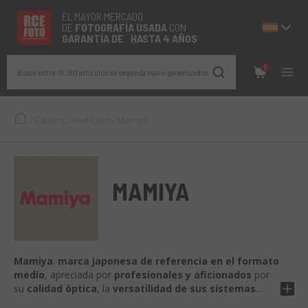
EL MAYOR MERCADO
DE
FOTOGRAFÍA
USADA
CON
GARANTÍA DE HASTA 4 AÑOS
0
Busca entre 19.180 artículos de segunda mano garantizados
/
Catalog
/
Analógico
/
Mamiya
MAMIYA
Mamiya
:
marca japonesa de referencia en el formato
medio
, apreciada por
profesionales y aficionados
por
su
calidad óptica
, la
versatilidad de sus sistemas
modulares
y su
fiabilidad a lo largo del tiempo
. Desde