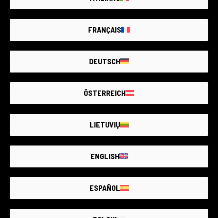
Garantía de 6 meses
Estado:
Como nuevo
FRANÇAIS
RCE Foto - Torino
DEUTSCH
€1.400
ÖSTERREICH
LIETUVIŲ
ENGLISH
ESPAÑOL