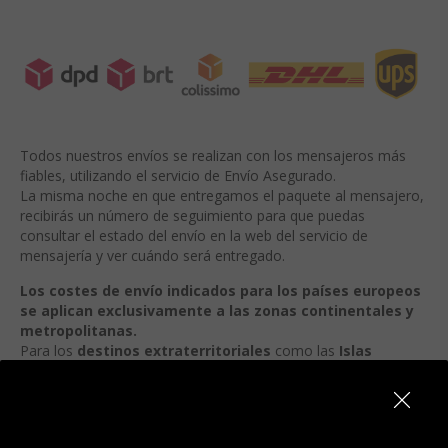
Todos nuestros envíos se realizan con los mensajeros más
fiables, utilizando el servicio de Envío Asegurado.
La misma noche en que entregamos el paquete al mensajero,
recibirás un número de seguimiento para que puedas
consultar el estado del envío en la web del servicio de
mensajería y ver cuándo será entregado.
Los costes de envío indicados para los países europeos
se aplican exclusivamente a las zonas continentales y
metropolitanas.
Para los
destinos extraterritoriales
como las
Islas
Canarias, Azores, Madeira, Ceuta, Melilla
u otros
similares, te rogamos
contactar directamente con la
tienda antes de completar tu pedido
, ya que los costes de
envío y los plazos de entrega pueden variar.