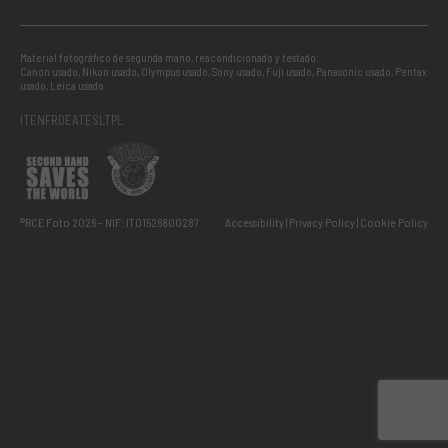
Material fotográfico de segunda mano, reacondicionado y testado:
Canon usado
,
Nikon usado
,
Olympus usado
,
Sony usado
,
Fuji usado
,
Panasonic usado
,
Pentax
usado
,
Leica usado
IT
EN
FR
DE
AT
ES
LT
PL
®RCE Foto 2026 – NIF: IT01526800287
Accessibility
Privacy Policy
Cookie Policy