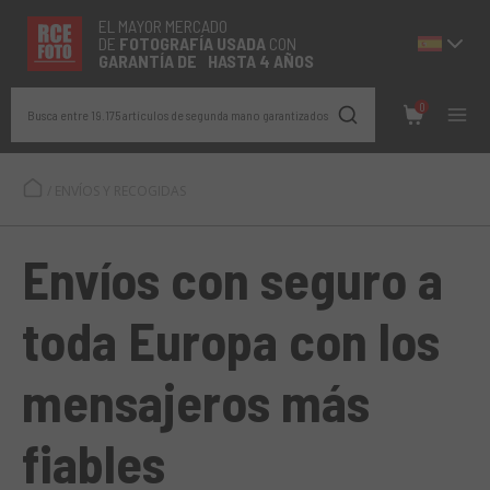
EL MAYOR MERCADO
DE
FOTOGRAFÍA
USADA
CON
GARANTÍA DE HASTA 4 AÑOS
0
Busca entre 19.175 artículos de segunda mano garantizados
/
ENVÍOS Y RECOGIDAS
Envíos con seguro a
toda Europa con los
mensajeros más
fiables