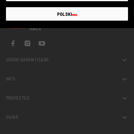
POLSKI
EL MAYOR MERCADO
DE
FOTOGRAFÍA
USADA
CON
GARANTÍA DE HASTA 4
AÑOS
USADO GARANTIZADO
INFO
PROYECTOS
GUÍAS