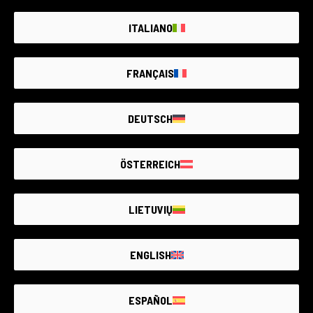
Selecciona el país de la tienda RCE:
ITALIANO
Selecciona el país de envío:
FRANÇAIS
DEUTSCH
ÖSTERREICH
Envío Express DHL Next Day
Si necesitas recibir tu pedido lo antes posible, puedes elegir el
servicio DHL EXPRESS, disponible tanto dentro del mismo país
como en toda Europa. Si realizas el pedido antes de las 13:00,
LIETUVIŲ
cuando el servicio está disponible y la red de DHL tiene
capacidad operativa en la ruta, la entrega puede realizarse el
siguiente día laborable. El coste del envío Express se calcula
ENGLISH
dinámicamente directamente en el carrito según el destino del
paquete. Los tiempos y la disponibilidad pueden variar según el
código postal y el destino.
ESPAÑOL