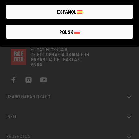
VER TODOS
1.140€
ESPAÑOL
POLSKI
EL MAYOR MERCADO
DE
FOTOGRAFÍA
USADA
CON
GARANTÍA DE HASTA 4
AÑOS
USADO GARANTIZADO
INFO
PROYECTOS