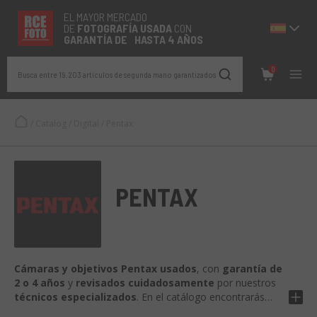
EL MAYOR MERCADO
DE
FOTOGRAFÍA
USADA
CON
GARANTÍA DE HASTA 4 AÑOS
0
Busca entre 19.203 artículos de segunda mano garantizados
/
Catalog
/
Digital
/
Pentax
PENTAX
Cámaras y objetivos Pentax usados
, con
garantía de
2 o 4 años
y
revisados cuidadosamente
por nuestros
técnicos especializados
. En el catálogo encontrarás
réflex digitales APS-C y full frame
,
formato medio