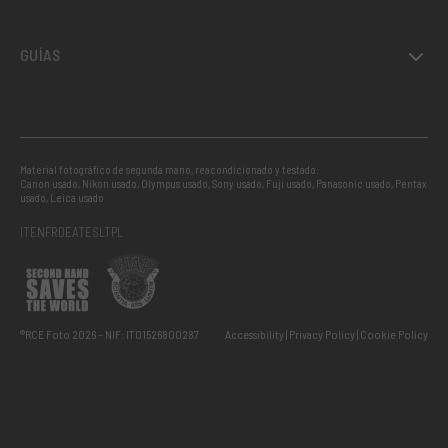
GUÍAS
Material fotográfico de segunda mano, reacondicionado y testado:
Canon usado
,
Nikon usado
,
Olympus usado
,
Sony usado
,
Fuji usado
,
Panasonic usado
,
Pentax
usado
,
Leica usado
IT
EN
FR
DE
AT
ES
LT
PL
®RCE Foto 2026 – NIF: IT01526800287
Accessibility
Privacy Policy
Cookie Policy