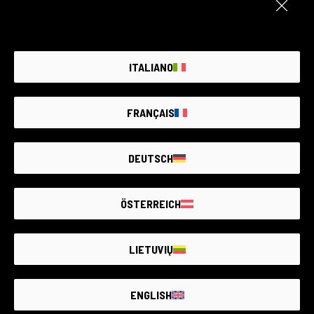
1 ARTÍCULO DISPONIBLE
SEGUNDA MANO GARANTIZADA
ITALIANO
FRANÇAIS
DEUTSCH
ÖSTERREICH
LIETUVIŲ
Pentax Q7
ENGLISH
Pentax
1 Disponible