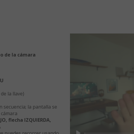
o de la cámara
U
 de la llave)
 secuencia; la pantalla se
a cámara
AJO, flecha IZQUIERDA,
A
ue puedes recorrer usando