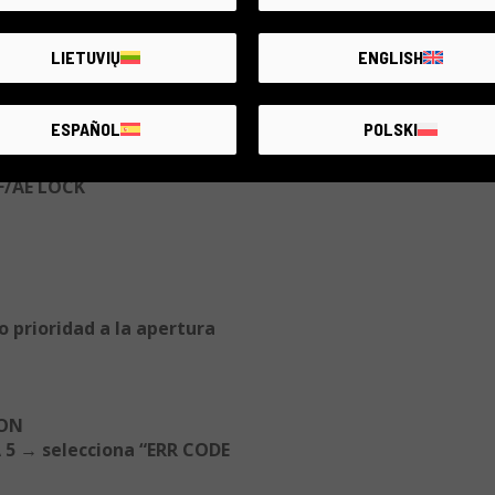
T + flecha IZQUIERDA
LIETUVIŲ
ENGLISH
ESPAÑOL
POLSKI
OCK + ON
F/AE LOCK
 prioridad a la apertura
 ON
 5 → selecciona “ERR CODE