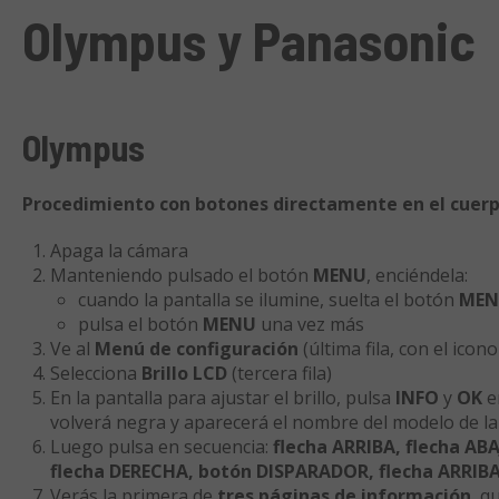
Olympus y Panasonic
Olympus
Procedimiento con botones directamente en el cuerp
Apaga la cámara
Manteniendo pulsado el botón
MENU
, enciéndela:
cuando la pantalla se ilumine, suelta el botón
MEN
pulsa el botón
MENU
una vez más
Ve al
Menú de configuración
(última fila, con el icono
Selecciona
Brillo LCD
(tercera fila)
En la pantalla para ajustar el brillo, pulsa
INFO
y
OK
en
volverá negra y aparecerá el nombre del modelo de l
Luego pulsa en secuencia:
flecha ARRIBA, flecha AB
flecha DERECHA, botón DISPARADOR, flecha ARRIB
Verás la primera de
tres páginas de información
, q