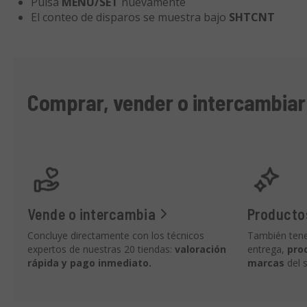
Pulsa
MENU/SET
nuevamente
El conteo de disparos se muestra bajo
SHTCNT
Comprar, vender o intercambia
Vende o intercambia
Producto
Concluye directamente con los técnicos
También tene
expertos de nuestras 20 tiendas:
valoración
entrega,
pro
rápida y pago inmediato.
marcas
del s