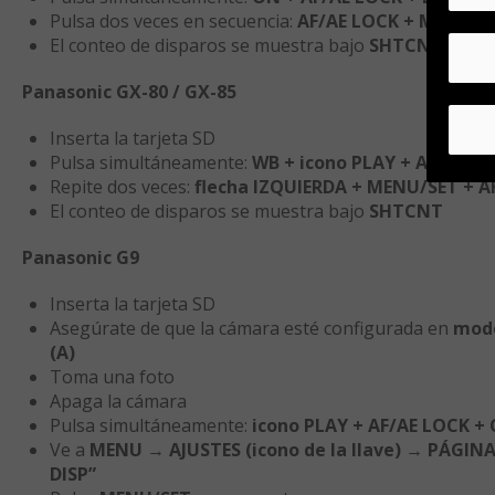
Pulsa dos veces en secuencia:
AF/AE LOCK + MENU/SE
El conteo de disparos se muestra bajo
SHTCNT
Panasonic GX-80 / GX-85
Inserta la tarjeta SD
Pulsa simultáneamente:
WB + icono PLAY + AF/AE L
Repite dos veces:
flecha IZQUIERDA + MENU/SET + A
El conteo de disparos se muestra bajo
SHTCNT
Panasonic G9
Inserta la tarjeta SD
Asegúrate de que la cámara esté configurada en
modo
(A)
Toma una foto
Apaga la cámara
Pulsa simultáneamente:
icono PLAY + AF/AE LOCK +
Ve a
MENU → AJUSTES (icono de la llave) → PÁGINA
DISP”