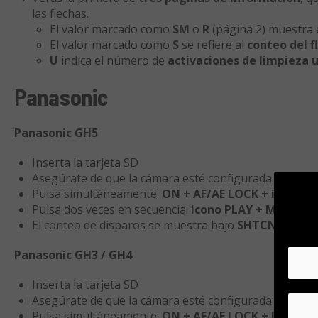
las flechas.
El valor marcado como
SM
o
R
(página 2) muestra 
El valor marcado como
S
se refiere al
conteo del f
U
indica el número de
activaciones de limpieza u
Panasonic
Panasonic GH5
Inserta la tarjeta SD
Asegúrate de que la cámara esté configurada en
modo
Pulsa simultáneamente:
ON + AF/AE LOCK + icono P
Pulsa dos veces en secuencia:
icono PLAY + MENU/SE
El conteo de disparos se muestra bajo
SHTCNT
Panasonic GH3 / GH4
Inserta la tarjeta SD
Asegúrate de que la cámara esté configurada en
modo
Pulsa simultáneamente:
ON + AF/AE LOCK + DISP (pa