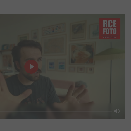
Play
Mute