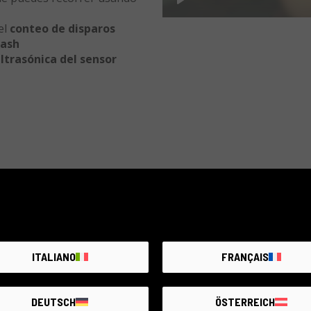
Play
el
conteo de disparos
lash
ltrasónica del sensor
 de disparo único
LAY
T + flecha IZQUIERDA
ITALIANO
FRANÇAIS
 de disparo único
DEUTSCH
ÖSTERREICH
ntalla)