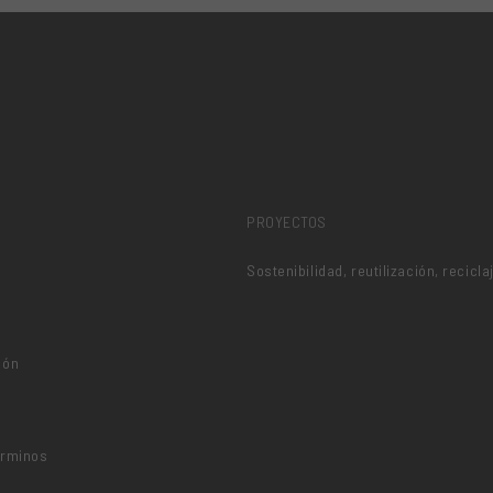
PROYECTOS
Sostenibilidad, reutilización, recicla
ión
o
érminos