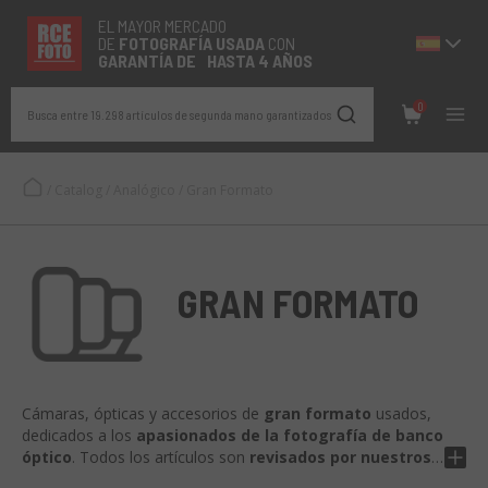
EL MAYOR MERCADO
DE
FOTOGRAFÍA
USADA
CON
GARANTÍA DE HASTA 4 AÑOS
0
Busca entre 19.298 artículos de segunda mano garantizados
/
Catalog
/
Analógico
/
Gran Formato
GRAN FORMATO
Cámaras, ópticas y accesorios de
gran formato
usados,
dedicados a los
apasionados de la fotografía de banco
óptico
. Todos los artículos son
revisados por nuestros
técnicos especializados
.