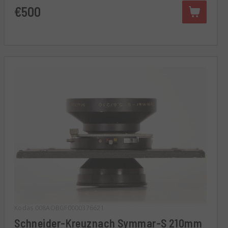
€500
Kodas 008AOBGF0000376621
Schneider-Kreuznach Symmar-S 210mm