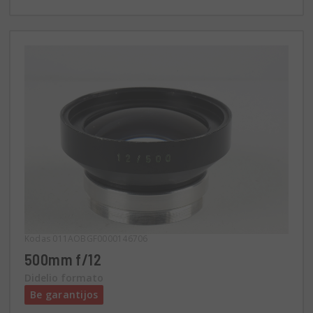
Kodas 011AOBGF0000146706
500mm f/12
Didelio formato
Be garantijos