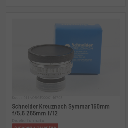
Kodas 011AOBGF0000146708
Schneider Kreuznach Symmar 150mm
f/5,6 265mm f/12
Didelio formato
6 mėnesių garantija