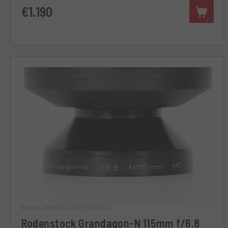
€1.190
Kodas 008AOBGF0000398941
Rodenstock Grandagon-N 115mm f/6.8