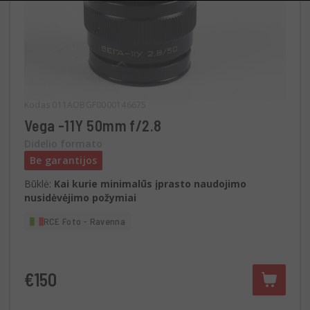
Kodas 011AOBGF0000146675
Vega -11Y 50mm f/2.8
Didelio formato
Be garantijos
Būklė:
Kai kurie minimalūs įprasto naudojimo
nusidėvėjimo požymiai
RCE Foto - Ravenna
€150