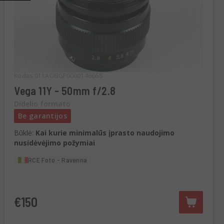
Kodas 011AOBGF0000146668
Vega 11Y - 50mm f/2.8
Didelio formato
Be garantijos
Būklė:
Kai kurie minimalūs įprasto naudojimo
nusidėvėjimo požymiai
RCE Foto - Ravenna
€150