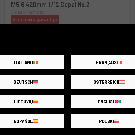
f/5.6 420mm f/12 Copal No.3
Didelio formato
6 mėnesių garantija
Būklė:
Kai kurie minimalūs įprasto naudojimo
nusidėvėjimo požymiai
RCE Foto - La Spezia
ITALIANO
FRANÇAIS
€380
DEUTSCH
ÖSTERREICH
LIETUVIŲ
ENGLISH
ESPAÑOL
POLSKI