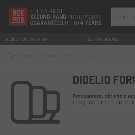
THE LARGEST
SECOND-
HAND
PHOTO MARKET
GUARANTEED
UP TO
4 YEARS
NAUDOTA SU GARANTIJA
RCE PARDUOTUVĖS
/
Katalogas
/
Analoginis
/
Didelio formato
DIDELIO FO
Fotocamere, ottiche e ac
fotografia a banco ottico. Tu