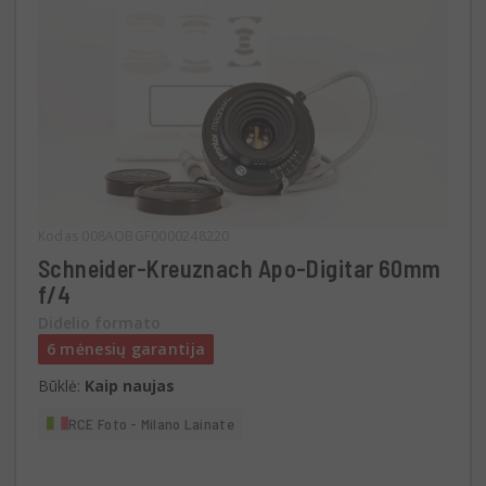
Kodas 008AOBGF0000248220
Schneider-Kreuznach Apo-Digitar 60mm
f/4
Didelio formato
6 mėnesių garantija
Būklė:
Kaip naujas
RCE Foto - Milano Lainate