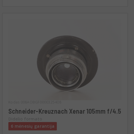
Kodas 008AOBGF0000325408
Schneider-Kreuznach Xenar 105mm f/4.5
Didelio formato
6 mėnesių garantija