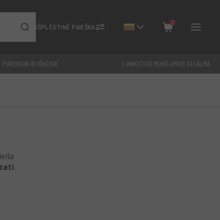
0
IŠPLĖSTINĖ PAIEŠKA
PARDUOK IR IŠKEISK
LANKSTUS MOKĖJIMAS SU ALMA
Uždaryti
Iš viso: €
0
ella
zati
.