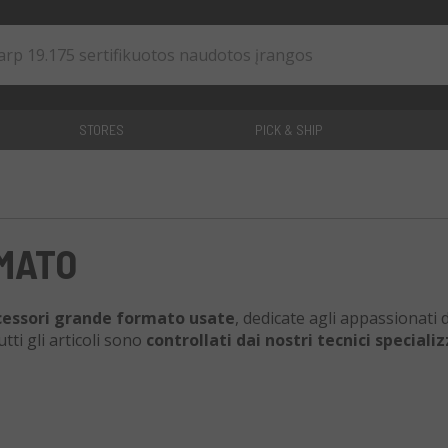
STORES
PICK & SHIP
0
straipsniai
RMATO
cessori grande formato usate
, dedicate agli appassionati d
tti gli articoli sono
controllati dai nostri tecnici specializ