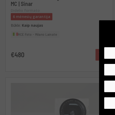
MC | Sinar
Didelio formato
6 mėnesių garantija
Būklė:
Kaip naujas
RCE Foto - Milano Lainate
€480