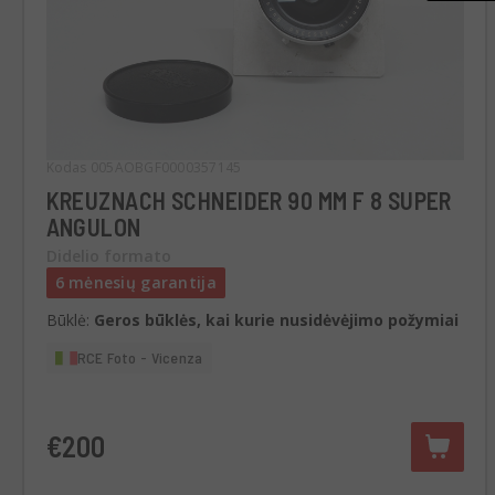
Kodas 005AOBGF0000357145
KREUZNACH SCHNEIDER 90 MM F 8 SUPER
ANGULON
Didelio formato
6 mėnesių garantija
Būklė:
Geros būklės, kai kurie nusidėvėjimo požymiai
RCE Foto - Vicenza
€200