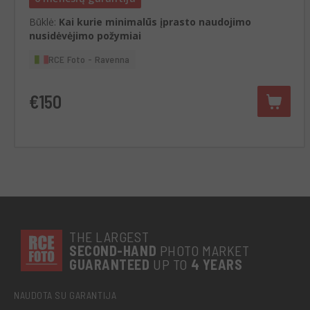
Būklė:
Kai kurie minimalūs įprasto naudojimo
nusidėvėjimo požymiai
RCE Foto - Ravenna
€150
THE LARGEST
SECOND-
HAND
PHOTO MARKET
GUARANTEED
UP TO
4 YEARS
NAUDOTA SU GARANTIJA