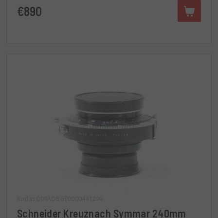
€890
Kodas 009AOBGF0000441299
Schneider Kreuznach Symmar 240mm