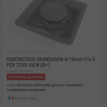
Kodas 022AOBGF0000293401
RODENSTOCK GRANDAGON-N 75mm f/4.5
PER TOYO VIEW (B+)
Didelio formato
6 mėnesių garantija
Būklė:
Kai kurie minimalūs įprasto naudojimo
nusidėvėjimo požymiai
RCE Foto - Paris