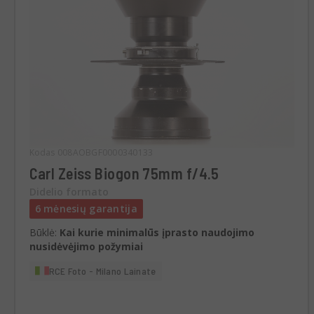
Kodas 008AOBGF0000340133
Carl Zeiss Biogon 75mm f/4.5
Didelio formato
6 mėnesių garantija
Būklė:
Kai kurie minimalūs įprasto naudojimo
nusidėvėjimo požymiai
RCE Foto - Milano Lainate