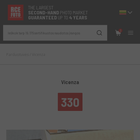
THE LARGEST
SECOND-
HAND
PHOTO MARKET
GUARANTEED
UP TO
4 YEARS
0
Ieškok tarp 19.175 sertifikuotos naudotos įrangos
Parduotuvės
/
Vicenza
Vicenza
330