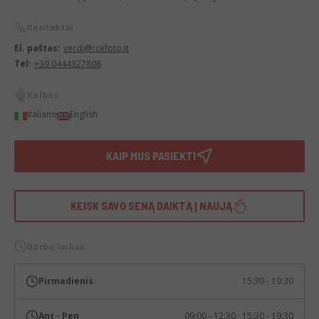
Kontaktai
El. paštas:
verdi@rcefoto.it
Tel:
+39 0444327808
Kalbos
Italiano
English
KAIP MUS PASIEKTI
KEISK SAVO SENĄ DAIKTĄ Į NAUJĄ
Darbo laikas
Pirmadienis
15:30 - 19:30
Ant - Pen
09:00 - 12:30 · 15:30 - 19:30