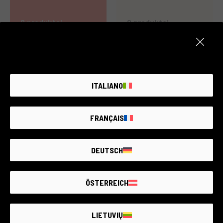
0 produktai
0 produktai
ITALIANO
FRANÇAIS
0 produktai
0 produktai
DEUTSCH
ÖSTERREICH
LIETUVIŲ