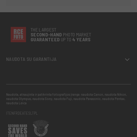
THE LARGEST
SECOND-
HAND
PHOTO MARKET
GUARANTEED
UP TO
4 YEARS
NAUDOTA SU GARANTIJA
Naudota, atnaujinta ir patikrinta fotografijos įranga: naudota Canon, naudota Nikon,
naudota Olympus, naudota Sony, naudota Fuji, naudota Panasonic, naudota Pentax,
naudota Leica
IT
EN
FR
DE
AT
ES
LT
PL