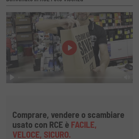
Play
Play
Mut
Comprare, vendere o scambiare
usato con RCE è
FACILE,
VELOCE, SICURO.