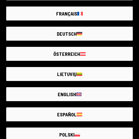
0 prodotti
0 prodotti
FRANÇAIS
DEUTSCH
ÖSTERREICH
0 prodotti
0 prodotti
LIETUVIŲ
ENGLISH
ESPAÑOL
POLSKI
0 prodotti
0 prodotti