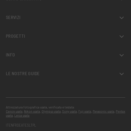
SERVIZI
PROGETTI
INFO
LE NOSTRE GUIDE
Attrezzatura fotografica usata, verificata e testata:
Canon usata
,
Nikon usata
,
Olympus usata
,
Sony usata
,
Fuji usata
,
Panasonic usata
,
Pentax
usata
,
Leica usata
IT
EN
FR
DE
AT
ES
LT
PL