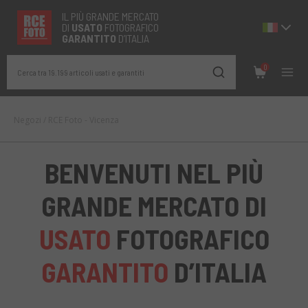
IL PIÙ GRANDE MERCATO
DI
USATO
FOTOGRAFICO
GARANTITO
D’ITALIA
0
Cerca tra 19.199 articoli usati e garantiti
Negozi
/
RCE Foto - Vicenza
BENVENUTI NEL PIÙ
GRANDE MERCATO DI
USATO
FOTOGRAFICO
GARANTITO
D’ITALIA