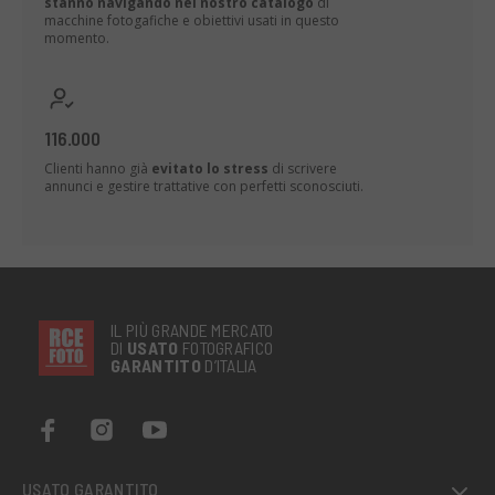
stanno navigando nel nostro catalogo
di
macchine fotogafiche e obiettivi usati in questo
momento.
116.000
Clienti hanno già
evitato lo stress
di scrivere
annunci e gestire trattative con perfetti sconosciuti.
IL PIÙ GRANDE MERCATO
DI
USATO
FOTOGRAFICO
GARANTITO
D’ITALIA
USATO GARANTITO