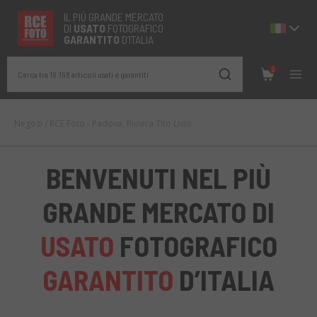
IL PIÙ GRANDE MERCATO
DI
USATO
FOTOGRAFICO
GARANTITO
D’ITALIA
0
Cerca tra 19.198 articoli usati e garantiti
Negozi
/
RCE Foto - Padova, Riviera Tito Livio
BENVENUTI NEL PIÙ
GRANDE MERCATO DI
USATO
FOTOGRAFICO
GARANTITO
D’ITALIA