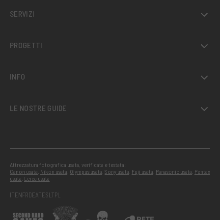
SERVIZI
PROGETTI
INFO
LE NOSTRE GUIDE
Attrezzatura fotografica usata, verificata e testata:
Canon usata
,
Nikon usata
,
Olympus usata
,
Sony usata
,
Fuji usata
,
Panasonic usata
,
Pentax
usata
,
Leica usata
IT
EN
FR
DE
AT
ES
LT
PL