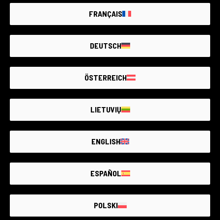
FRANÇAIS
DEUTSCH
0 prodotti
27 prodotti
ÖSTERREICH
LIETUVIŲ
ENGLISH
ESPAÑOL
0 prodotti
0 prodotti
POLSKI