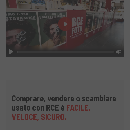
Play
Play
Mut
Comprare, vendere o scambiare
usato con RCE è
FACILE,
VELOCE, SICURO.