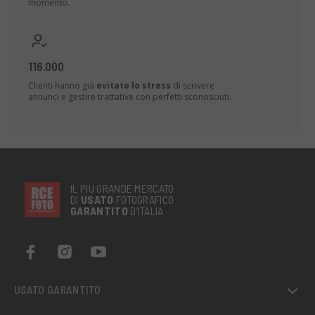
momento.
116.000
Clienti hanno già
evitato lo stress
di scrivere
annunci e gestire trattative con perfetti sconosciuti.
IL PIÙ GRANDE MERCATO
DI
USATO
FOTOGRAFICO
GARANTITO
D’ITALIA
USATO GARANTITO