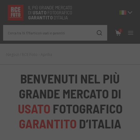
IL PIÙ GRANDE MERCATO
DI
USATO
FOTOGRAFICO
GARANTITO
D’ITALIA
0
Cerca tra 19.176 articoli usati e garantiti
Negozi
/
RCE Foto - Aprilia
BENVENUTI NEL PIÙ
GRANDE MERCATO DI
USATO
FOTOGRAFICO
GARANTITO
D’ITALIA