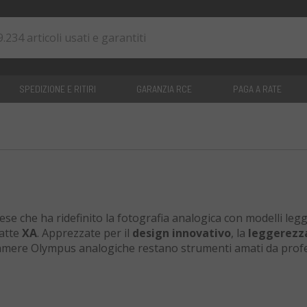
SPEDIZIONE E RITIRI
GARANZIA RCE
PAGA A RATE
0
articoli
se che ha ridefinito la fotografia analogica con modelli leg
atte
XA
. Apprezzate per il
design innovativo
, la
leggerezz
camere Olympus analogiche restano strumenti amati da profe
o RCE Foto trovi
fotocamere e obiettivi Olympus usati
,
 testati dai nostri tecnici e garantiti
, per un acquisto
si
ntramontabile.