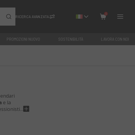
0
RICERCA AVANZATA
PROMOZIONI NUOVO
SOSTENIBILITÀ
LAVORA CON NOI
Chiudi
Totale: €
0
gendari
a
e la
ssionisti
curo
,