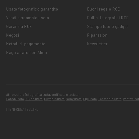
Usato fotografico garantito
Buoni regalo RCE
Vendi o scambia usato
Rullini fotografici RCE
Garanzia RCE
Stampa foto e gadget
Negozi
Riparazioni
Metodi di pagamento
Newsletter
Paga a rate con Alma
Attrezzatura fotografica usata, verificata e testata:
Canon usata
,
Nikon usata
,
Olympus usata
,
Sony usata
,
Fuji usata
,
Panasonic usata
,
Pentax usa
IT
EN
FR
DE
AT
ES
LT
PL