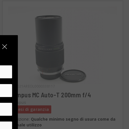
Cod. 021AREOL0000338117
Olympus MC Auto-T 200mm f/4
Olympus
6 mesi di garanzia
Condizione:
Qualche minimo segno di usura come da
normale utilizzo