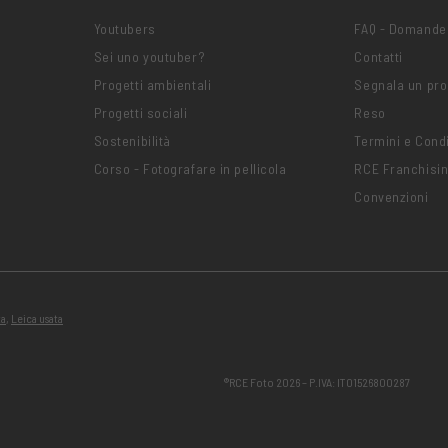
Youtubers
FAQ - Domande
Sei uno youtuber?
Contatti
Progetti ambientali
Segnala un pr
Progetti sociali
Reso
Sostenibilità
Termini e Condi
Corso - Fotografare in pellicola
RCE Franchisi
Convenzioni
ta
,
Leica usata
®RCE Foto 2026 – P.IVA: IT01526800287