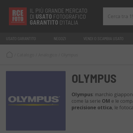
IL PIÙ GRANDE MERCATO
DI
USATO
FOTOGRAFICO
GARANTITO
D’ITALIA
USATO GARANTITO
NEGOZI
VENDI O SCAMBIA USATO
/
Catalogo
/
Analogico
/
Olympus
OLYMPUS
Olympus
: marchio giappone
come la serie
OM
e le comp
precisione ottica
, le foto
e appassionati. Nel catalog
accuratamente
selezionati,
sostenibile
e dal fascino i