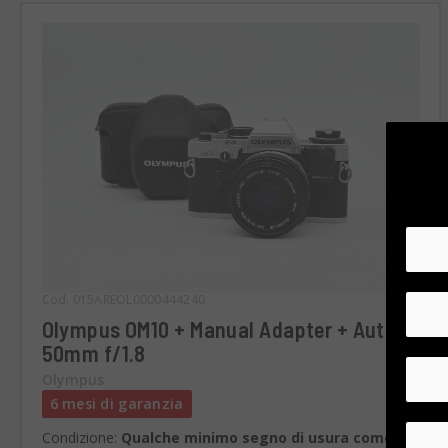
Cod. 015AREOL0000444240
Olympus OM10 + Manual Adapter + Auto-S
50mm f/1.8
Olympus
6 mesi di garanzia
Condizione:
Qualche minimo segno di usura come da