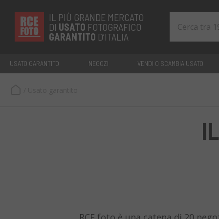
IL PIÙ GRANDE MERCATO
DI
USATO
FOTOGRAFICO
GARANTITO
D’ITALIA
USATO GARANTITO
NEGOZI
VENDI O SCAMBIA USATO
/
Usato garantito
I
RCE foto è una catena di 20 negozi