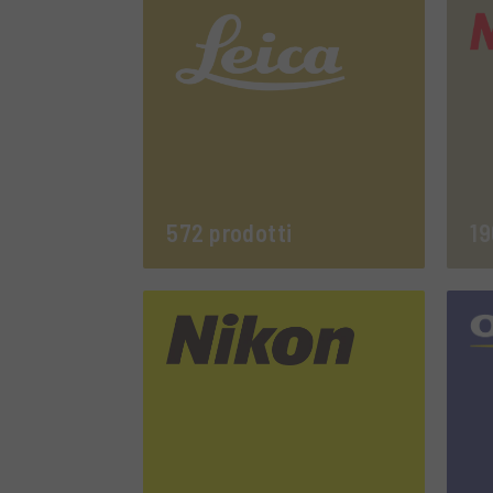
572 prodotti
19