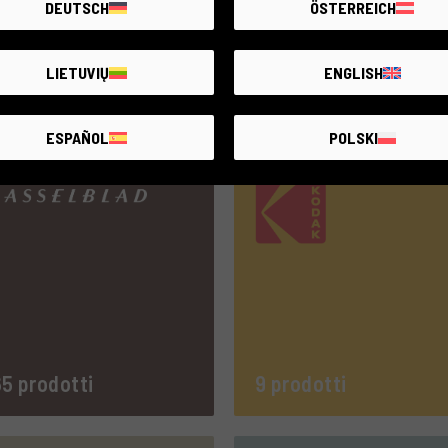
DEUTSCH
ÖSTERREICH
LIETUVIŲ
ENGLISH
prodotti
483 prodotti
ESPAÑOL
POLSKI
5 prodotti
9 prodotti