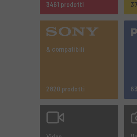
3461 prodotti
37
& compatibili
2820 prodotti
63
Video
Va