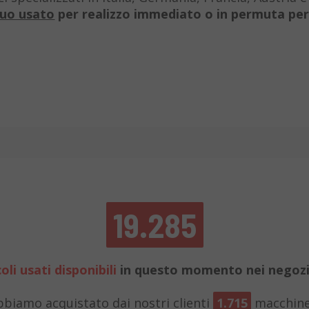
tuo usato
per realizzo immediato o in permuta per
19.285
oli usati disponibili
in questo momento nei negoz
bbiamo acquistato dai nostri clienti
1.715
macchine 