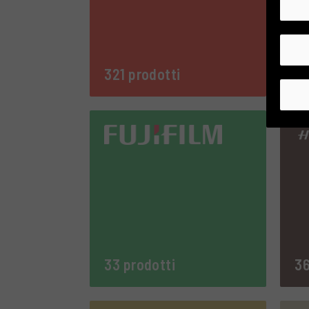
321 prodotti
8 
33 prodotti
36