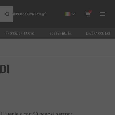
0
RICERCA AVANZATA
PROMOZIONI NUOVO
SOSTENIBILITÀ
LAVORA CON NOI
Chiudi
Totale: €
0
DI
e Lituania e con 90 negozi partner.