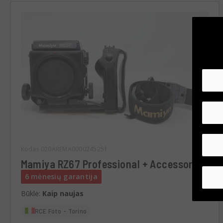
Kodas 020AREMA0000245251
Mamiya RZ67 Professional + Accessori
6 mėnesių garantija
Būklė:
Kaip naujas
RCE Foto - Torino