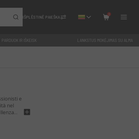
0
IŠPLĖSTINĖ PAIEŠKA
PARDUOK IR IŠKEISK
LANKSTUS MOKĖJIMAS SU ALMA
Uždaryti
Iš viso: €
0
sionisti e
ità nel
llenza
a usati
,
curo
,