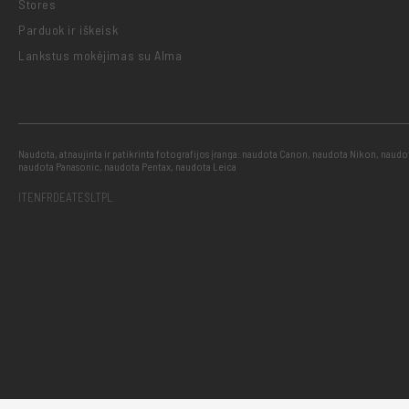
Stores
Parduok ir iškeisk
Lankstus mokėjimas su Alma
Naudota, atnaujinta ir patikrinta fotografijos įranga: naudota Canon, naudota Nikon, naud
naudota Panasonic, naudota Pentax, naudota Leica
IT
EN
FR
DE
AT
ES
LT
PL