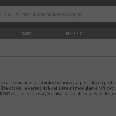
STORES
PICK & SHIP
0
straipsniai
se di riferimento nel
medio formato
, apprezzato da profes
lità ottica
, la
versatilità dei sistemi modulari
e l’affidabil
RZ67
alle compatte 645, Mamiya ha definito standard di ecce
 Nel catalogo RCE Foto trovi
fotocamere e obiettivi Mamiy
 testati dai nostri tecnici e garantiti
, per un acquisto
si
ntramontabile.