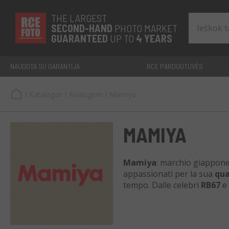
THE LARGEST
SECOND-
HAND
PHOTO MARKET
GUARANTEED
UP TO
4 YEARS
NAUDOTA SU GARANTIJA
RCE PARDUOTUVĖS
/
Katalogas
/
Analoginis
/
Mamiya
MAMIYA
Mamiya
: marchio giappone
appassionati per la sua
qua
tempo. Dalle celebri
RB67
e
nella fotografia analogica.
accuratamente
selezionati,
sostenibile
e dal fascino i