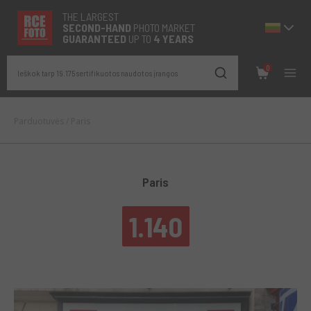
THE LARGEST
SECOND-
HAND
PHOTO MARKET
GUARANTEED
UP TO
4 YEARS
0
Ieškok tarp 19.175 sertifikuotos naudotos įrangos
Parduotuvės
/
Paris
Paris
1.140