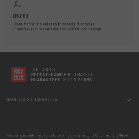
116.000
Clienti hanno già
evitato lo stress
di scrivere
annunci e gestire trattative con perfetti sconosciuti.
THE LARGEST
SECOND-
HAND
PHOTO MARKET
GUARANTEED
UP TO
4 YEARS
NAUDOTA SU GARANTIJA
Naudota, atnaujinta ir patikrinta fotografijos įranga: naudota Canon, naudota Nikon,