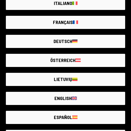
14 produktai
0 produktai
ITALIANO
FRANÇAIS
DEUTSCH
ÖSTERREICH
34 produktai
21 produktai
LIETUVIŲ
ENGLISH
ESPAÑOL
2 produktai
27 produktai