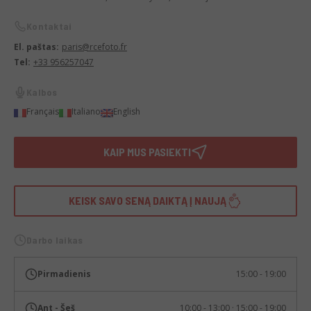
Kontaktai
El. paštas:
paris@rcefoto.fr
Tel:
+33 956257047
Kalbos
Français
Italiano
English
KAIP MUS PASIEKTI
KEISK SAVO SENĄ DAIKTĄ Į NAUJĄ
Darbo laikas
Pirmadienis
15:00 - 19:00
Ant - Šeš
10:00 - 13:00 · 15:00 - 19:00