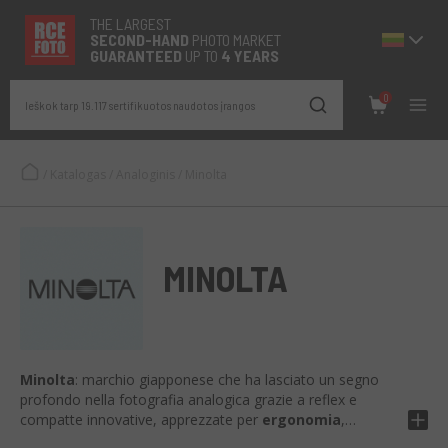
THE LARGEST
SECOND-
HAND
PHOTO MARKET
GUARANTEED
UP TO
4 YEARS
0
Ieškok tarp 19.117 sertifikuotos naudotos įrangos
/
Katalogas
/
Analoginis
/
Minolta
MINOLTA
Minolta
: marchio giapponese che ha lasciato un segno
profondo nella fotografia analogica grazie a reflex e
compatte innovative, apprezzate per
ergonomia
,
affidabilità
e
qualità ottica
. Modelli come la serie
X-700