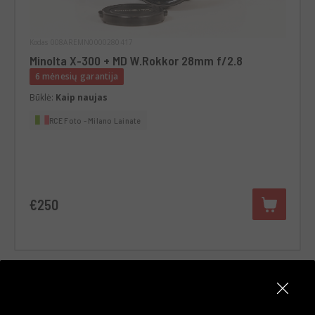
Kodas 008AREMN0000280417
Minolta X-300 + MD W.Rokkor 28mm f/2.8
6 mėnesių garantija
Būklė:
Kaip naujas
RCE Foto - Milano Lainate
€250