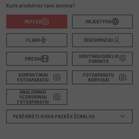
o la
SRT
hanno formato generazioni di fotografi. Nel
Kuris produktas tave domina?
catalogo RCE Foto trovi
fotocamere e obiettivi Minolta
usati
, accuratamente
selezionati, testati dai nostri
REFLEX
OBJEKTYVAI
tecnici e garantiti
, per un acquisto
sicuro
,
sostenibile
e
dal fascino autentico.
FLASH
ŠVIESOMAČIAI
VIDUTINIO/DIDELIO
PRIEDAI
FORMATO
KOMPAKTINIAI
FOTOAPARATŲ
FOTOAPARATAI
KORPUSAI
ANALOGINIAI
VEIDRODINIAI
FOTOAPARATAI
PERŽIŪRĖTI VISUS PREKĖS ŽENKLUS