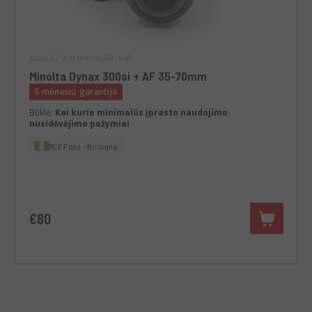
Kodas 021AREMN0000427649
Minolta Dynax 300si + AF 35-70mm
6 mėnesių garantija
Būklė:
Kai kurie minimalūs įprasto naudojimo
nusidėvėjimo požymiai
RCE Foto - Bologna
€80