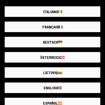
ITALIANO
FRANÇAIS
DEUTSCH
Kodas 011AREMN0000270879
SR-7 + Auto Rokkor-PF 55mm f/1.8
ÖSTERREICH
6 mėnesių garantija
Būklė:
Kai kurie minimalūs įprasto naudojimo
LIETUVIŲ
nusidėvėjimo požymiai
RCE Foto - Ravenna
ENGLISH
ESPAÑOL
€200