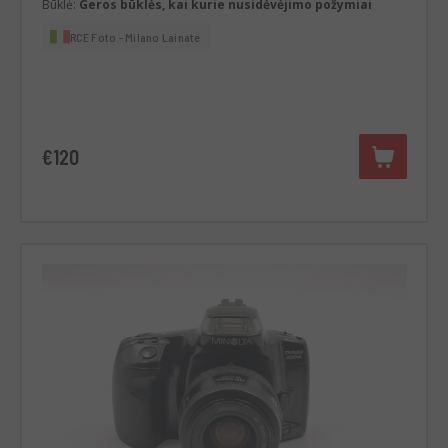
Būklė:
Geros būklės, kai kurie nusidėvėjimo požymiai
RCE Foto - Milano Lainate
€120