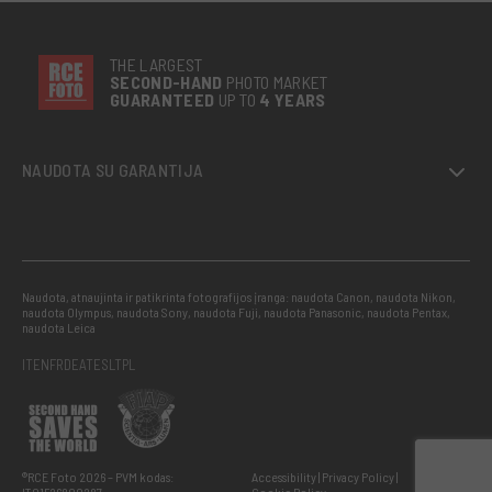
THE LARGEST
SECOND-
HAND
PHOTO MARKET
GUARANTEED
UP TO
4 YEARS
NAUDOTA SU GARANTIJA
Naudota, atnaujinta ir patikrinta fotografijos įranga: naudota Canon, naudota Nikon,
naudota Olympus, naudota Sony, naudota Fuji, naudota Panasonic, naudota Pentax,
naudota Leica
IT
EN
FR
DE
AT
ES
LT
PL
®RCE Foto 2026 – PVM kodas:
Accessibility
Privacy Policy
IT01526800287
Cookie Policy