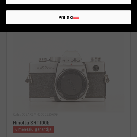
POLSKI
Kodas 008AREMN0000325609
Minolta SRT100b
6 mėnesių garantija