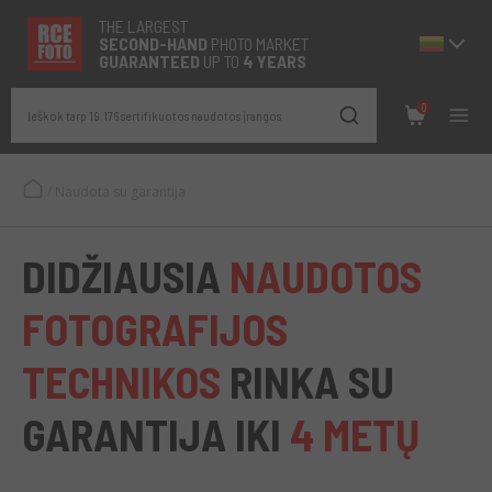
THE LARGEST
SECOND-
HAND
PHOTO MARKET
GUARANTEED
UP TO
4 YEARS
0
Ieškok tarp 19.176 sertifikuotos naudotos įrangos
/
Naudota su garantija
DIDŽIAUSIA
NAUDOTOS
FOTOGRAFIJOS
TECHNIKOS
RINKA SU
GARANTIJA IKI
4 METŲ