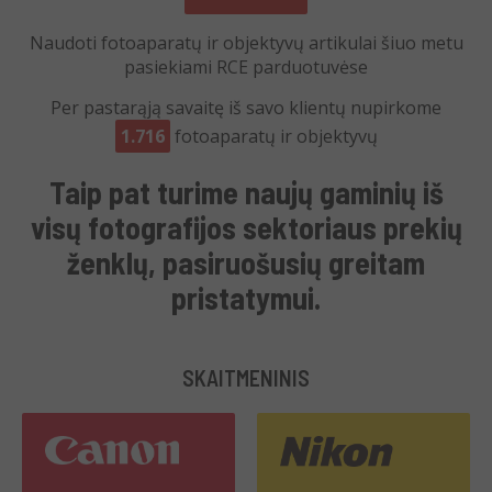
Naudoti fotoaparatų ir objektyvų artikulai šiuo metu
pasiekiami RCE parduotuvėse
Per pastarąją savaitę iš savo klientų nupirkome
1.716
fotoaparatų ir objektyvų
Taip pat turime
naujų gaminių iš
visų fotografijos sektoriaus prekių
ženklų
, pasiruošusių
greitam
pristatymui
.
SKAITMENINIS