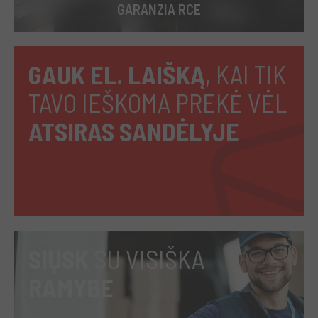
GARANZIA RCE
GAUK EL. LAIŠKĄ
, KAI TIK
TAVO IEŠKOMA PREKĖ VĖL
ATSIRAS SANDĖLYJE
SIŲSK
SU VISIŠKA
RAMYBE