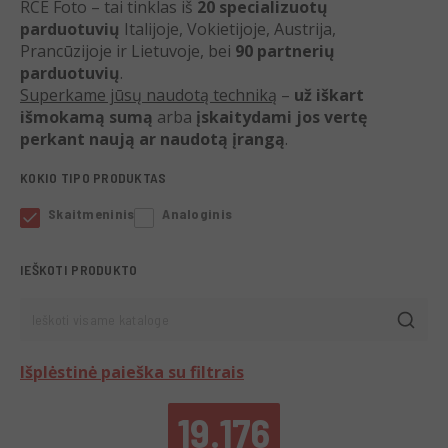
RCE Foto – tai tinklas iš
20 specializuotų
parduotuvių
Italijoje, Vokietijoje, Austrija,
Prancūzijoje ir Lietuvoje, bei
90 partnerių
parduotuvių
.
Superkame jūsų naudotą techniką
–
už iškart
išmokamą sumą
arba
įskaitydami jos vertę
perkant naują ar naudotą įrangą
.
KOKIO TIPO PRODUKTAS
Skaitmeninis
Analoginis
IEŠKOTI PRODUKTO
Ieškoti visame kataloge
Išplėstinė paieška su filtrais
19.176