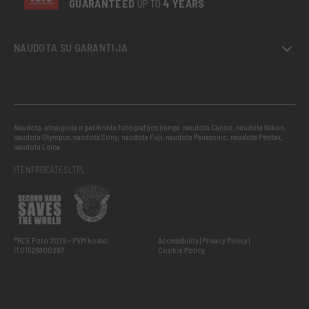
GUARANTEED
UP TO
4 YEARS
NAUDOTA SU GARANTIJA
Naudota, atnaujinta ir patikrinta fotografijos įranga: naudota Canon, naudota Nikon,
naudota Olympus, naudota Sony, naudota Fuji, naudota Panasonic, naudota Pentax,
naudota Leica
IT
EN
FR
DE
AT
ES
LT
PL
®RCE Foto 2026 – PVM kodas:
Accessibility
Privacy Policy
IT01526800287
Cookie Policy