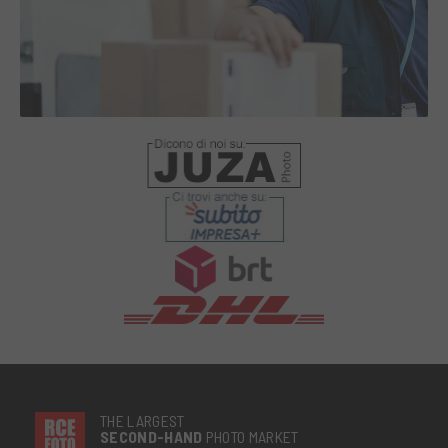
THE LARGEST
SECOND-
HAND
PHOTO MARKET