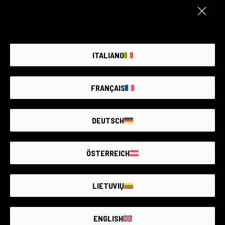
ITALIANO
568 produktai
195 produktai
FRANÇAIS
DEUTSCH
ÖSTERREICH
6 produktai
157 produktai
LIETUVIŲ
ENGLISH