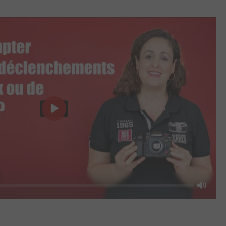
Play
Mute