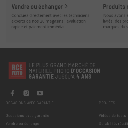
Vendre ou échanger
Produits 
Concluez directement avec les techniciens
Nous avons é
experts de nos 20 magasins : évaluation
livrés, des p
rapide et paiement immédiat.
marques du s
LE PLUS GRAND MARCHÉ DE
MATÉRIEL PHOTO
D’OCCASION
GARANTIE
JUSQU’À
4 ANS
OCCASIONS AVEC GARANTIE
PROJETS
Occasions avec garantie
Vidéos de tests
Vendre ou échanger
Durabilité, réuti