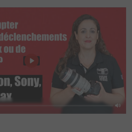
Play
Mute