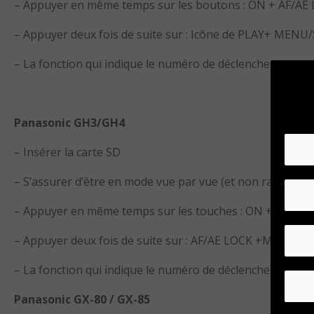
– Appuyer en même temps sur les boutons : ON + AF/AE 
– Appuyer deux fois de suite sur : Icône de PLAY+ MENU
– La fonction qui indique le numéro de déclenchements
Panasonic GH3/GH4
– Insérer la carte SD
– S’assurer d’être en mode vue par vue (et non rafale)
– Appuyer en même temps sur les touches : ON + AF/AE L
– Appuyer deux fois de suite sur : AF/AE LOCK +MENU/S
– La fonction qui indique le numéro de déclenchements
Panasonic GX-80 / GX-85