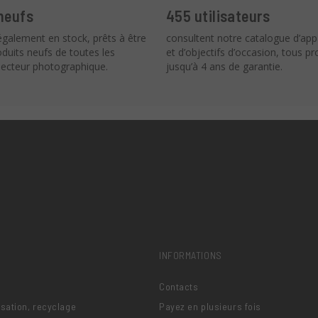
neufs
455 utilisateurs
galement en stock, prêts à être
consultent notre catalogue d’app
roduits neufs de toutes les
et d’objectifs d’occasion, tous p
ecteur photographique.
jusqu’à 4 ans de garantie.
INFORMATIONS
Contacts
lisation, recyclage
Payez en plusieurs fois