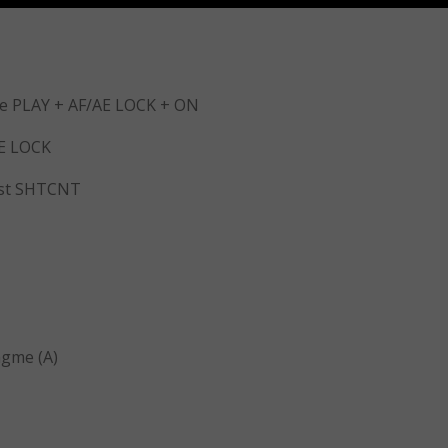
de PLAY + AF/AE LOCK + ON
AE LOCK
 est SHTCNT
agme (A)