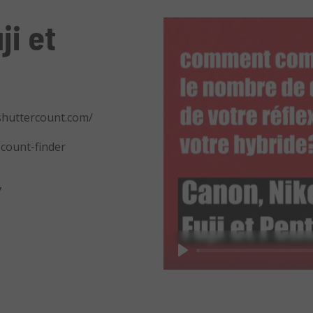
ji et
shuttercount.com/
-count-finder
7
Play