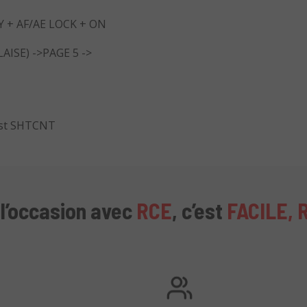
AY + AF/AE LOCK + ON
AISE) ->PAGE 5 ->
 est SHTCNT
 l’occasion avec
RCE
, c’est
FACILE, 