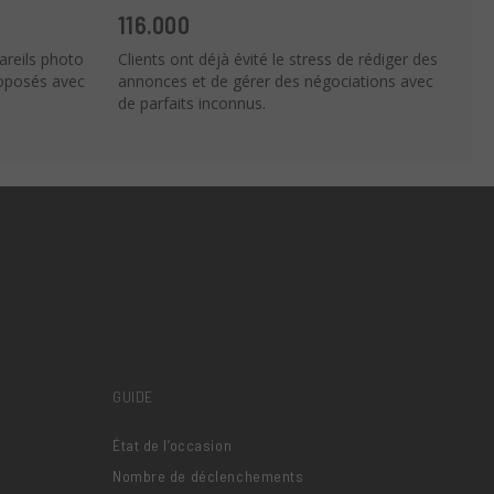
116.000
areils photo
Clients ont déjà évité le stress de rédiger des
roposés avec
annonces et de gérer des négociations avec
de parfaits inconnus.
GUIDE
État de l’occasion
Nombre de déclenchements