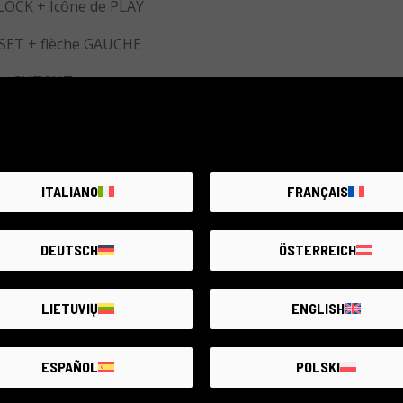
LOCK + Icône de PLAY
/SET + flèche GAUCHE
 est SHTCNT
ITALIANO
FRANÇAIS
DEUTSCH
ÖSTERREICH
OCK + DISP (display)
ET + flèche GAUCHE
LIETUVIŲ
ENGLISH
 est SHTCNT
ESPAÑOL
POLSKI