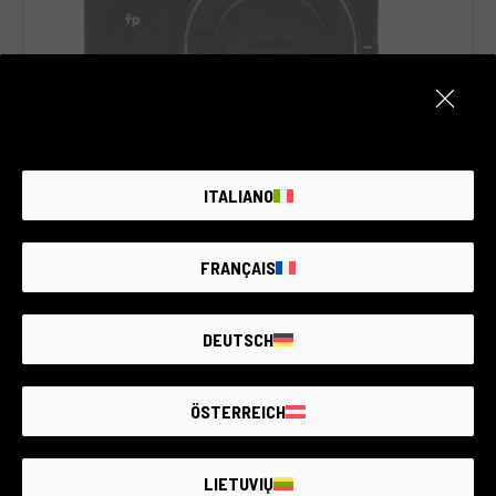
ITALIANO
Sigma FP L
Sigma Camera & Objectifs SA
3 Disponibles
VOIR TOUT
FRANÇAIS
1.450€ - 2.290€
DEUTSCH
ÖSTERREICH
LIETUVIŲ