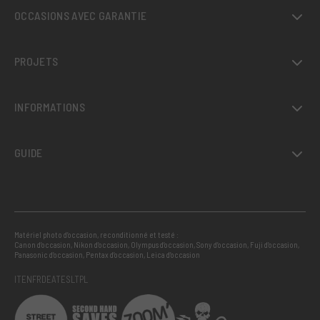
OCCASIONS AVEC GARANTIE
PROJETS
INFORMATIONS
GUIDE
Matériel photo d’occasion, reconditionné et testé :
Canon d’occasion
,
Nikon d’occasion
,
Olympus d’occasion
,
Sony d’occasion
,
Fuji d’occasion
,
Panasonic d’occasion
,
Pentax d’occasion
,
Leica d’occasion
IT
EN
FR
DE
AT
ES
LT
PL