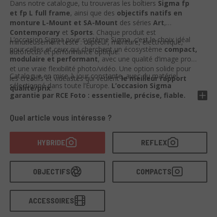
Dans notre catalogue, tu trouveras les boîtiers
Sigma fp
et fp L full frame
, ainsi que des
objectifs natifs en
monture L-Mount et SA-Mount
des séries
Art
,
Contemporary
et
Sports
. Chaque produit est
L’occasion Sigma pour système Sigma, c’est le choix idéal
minutieusement testé : capteur, monture, électronique,
pour celles et ceux qui cherchent un écosystème
compact,
autofocus et performance optique.
modulaire et performant
, avec une qualité d’image pro
et une vraie flexibilité photo/vidéo. Une option solide pour
Catalogue en mise à jour constante, avec du matériel
les créatifs et vidéastes qui veulent
le meilleur rapport
sélectionné dans toute l’Europe.
L’occasion Sigma
qualité/prix
.
garantie par RCE Foto : essentielle, précise, fiable.
Quel article vous intéresse ?
HYBRIDE
REFLEX
OBJECTIFS
COMPACTS
ACCESSOIRES