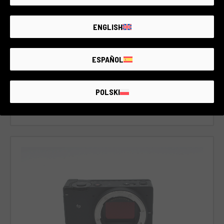
ENGLISH
ESPAÑOL
Sigma SD Quattro
Sigma Camera & Objectifs SA
POLSKI
3 Disponibles
VOIR TOUT
780€ - 1.140€