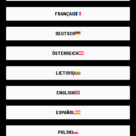
FRANÇAIS
DEUTSCH
ÖSTERREICH
LIETUVIŲ
ENGLISH
Code 017DMLAL0000393486
Samsung nx10 + 18/55 + 50/200 KIT
ESPAÑOL
Divers
Garantie de 6 mois
État:
Quelques légers signes d'usure dûs à une utilisation
POLSKI
normale