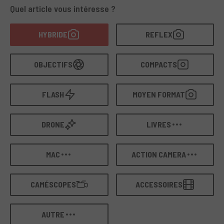
ton setup,
tous les articles sont vérifiés et garantis
Quel article vous intéresse ?
par nos techniciens spécialisés.
HYBRIDE
REFLEX
OBJECTIFS
COMPACTS
FLASH
MOYEN FORMAT
DRONE
LIVRES
MAC
ACTION CAMERA
CAMÉSCOPES
ACCESSOIRES
AUTRE