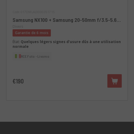
Code 017DMLAL0000351715
Samsung NX100 + Samsung 20-50mm f/3.5-5.6
ED II NX - Retro mirrorless kit
Divers
Garantie de 6 mois
État:
Quelques légers signes d'usure dûs à une utilisation
normale
RCE Foto - Livorno
€190