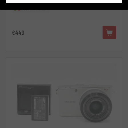
RCE Foto - Livorno
€440