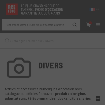
LE PLUS GRAND MARCHÉ DE
MATÉRIEL PHOTO
D’OCCASION
GARANTIE
JUSQU’À
4 ANS
0
Rechercher parmi 19.290 articles d’occasion garantis
/
Catalogue
/
Numérique
/
Divers
DIVERS
Articles et accessoires numériques d’occasion hors
catalogue ou difficiles à trouver :
produits d’origine,
adaptateurs, télécommandes, docks, câbles, grips et
bien plus encore.
Parfaits pour compléter ou améliorer