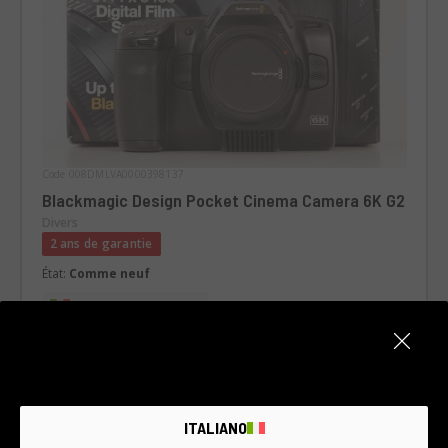
Code 008DMLVA0000398137
Blackmagic Design Pocket Cinema Camera 6K G2
Divers
2 ans de garantie
État:
Comme neuf
RCE Foto - Milano Lainate
€1.590
ITALIANO