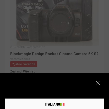
Code 008DMLVA0000398137
Blackmagic Design Pocket Cinema Camera 6K G2
Verschiedenes
2 Jahre Garantie
Zustand:
Wie neu
RCE Foto - Milano Lainate
€1.590
ITALIANO