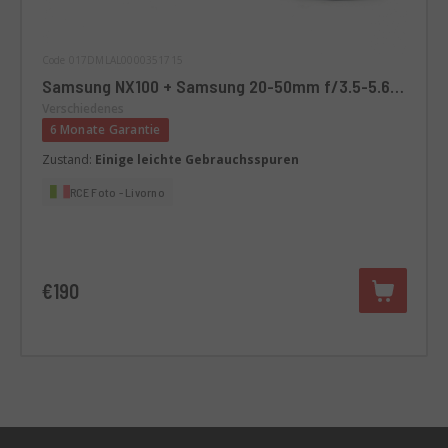
Code 017DMLAL0000351715
Samsung NX100 + Samsung 20-50mm f/3.5-5.6
ED II NX - Retro mirrorless kit
Verschiedenes
6 Monate Garantie
Zustand:
Einige leichte Gebrauchsspuren
RCE Foto - Livorno
€190