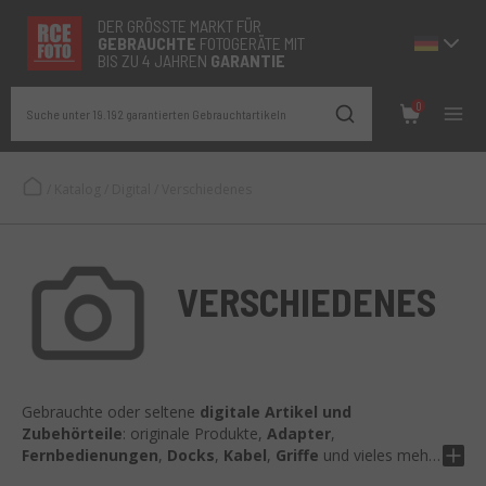
DER GRÖSSTE MARKT FÜR
GEBRAUCHTE
FOTOGERÄTE MIT
BIS ZU 4 JAHREN
GARANTIE
0
Suche unter 19.192 garantierten Gebrauchtartikeln
/
Katalog
/
Digital
/
Verschiedenes
VERSCHIEDENES
Gebrauchte oder seltene
digitale Artikel und
Zubehörteile
: originale Produkte,
Adapter
,
Fernbedienungen
,
Docks
,
Kabel
,
Griffe
und vieles mehr.
Perfekt, um dein Setup zu
vervollständigen oder zu