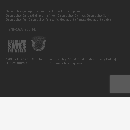
Gebrauchtes, überprüftes und überholtes Fotoequipment:
Gebrauchte Canon
,
Gebrauchte Nikon
,
Gebrauchte Olympus
,
Gebrauchte Sony
,
Gebrauchte Fuji
,
Gebrauchte Panasonic
,
Gebrauchte Pentax
,
Gebrauchte Leica
IT
EN
FR
DE
AT
ES
LT
PL
®RCE Foto 2026 – USt-IdNr.:
Accessibility
AGB & Kundeninfos
Privacy Policy
IT01526800287
Cookie Policy
Impressum