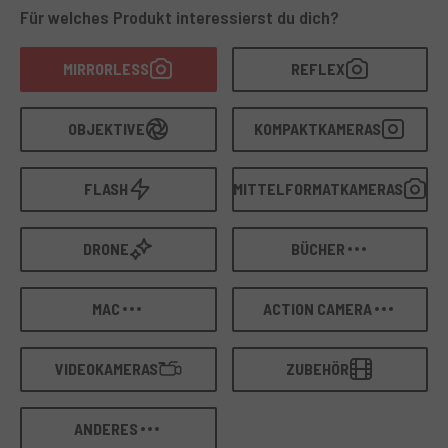
verbessern
. Alle Artikel werden von unseren
Für welches Produkt interessierst du dich?
Fachtechnikern geprüft und garantiert
.
MIRRORLESS
REFLEX
OBJEKTIVE
KOMPAKTKAMERAS
FLASH
MITTELFORMATKAMERAS
DRONE
BÜCHER
MAC
ACTION CAMERA
VIDEOKAMERAS
ZUBEHÖR
ANDERES