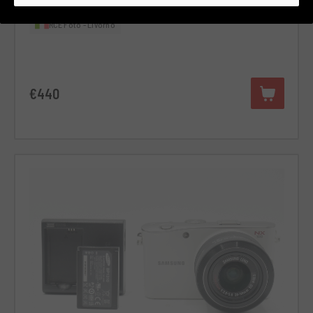
Zustand:
Einige leichte Gebrauchsspuren
RCE Foto - Livorno
€440