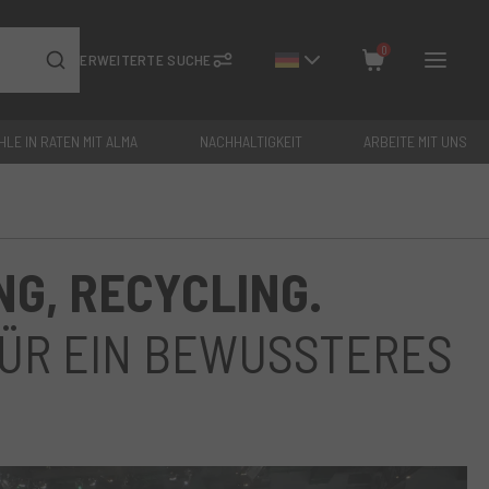
0
ERWEITERTE SUCHE
HLE IN RATEN MIT ALMA
NACHHALTIGKEIT
ARBEITE MIT UNS
Schließen
Gesamt: €
0
G, RECYCLING.
FÜR EIN BEWUSSTERES