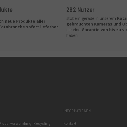
dukte
262 Nutzer
stöbern gerade in unserem
Kata
uch
neue Produkte aller
gebrauchten Kameras und Ob
Fotobranche
sofort lieferbar
.
die eine
Garantie von bis zu vi
haben
INFORMATIONEN
 Wiederverwendung, Recycling
Kontakt