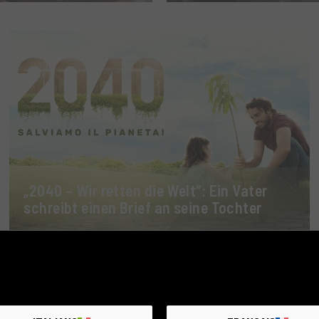
„2040 – Wir retten die Welt“: Ein Vater
schreibt einen Brief an seine Tochter
1
2
3