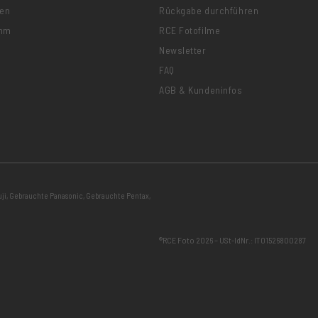
nen
Rückgabe durchführen
amm
RCE Fotofilme
Newsletter
FAQ
AGB & Kundeninfos
ji
,
Gebrauchte Panasonic
,
Gebrauchte Pentax
,
®RCE Foto 2026 – USt-IdNr.: IT01526800287