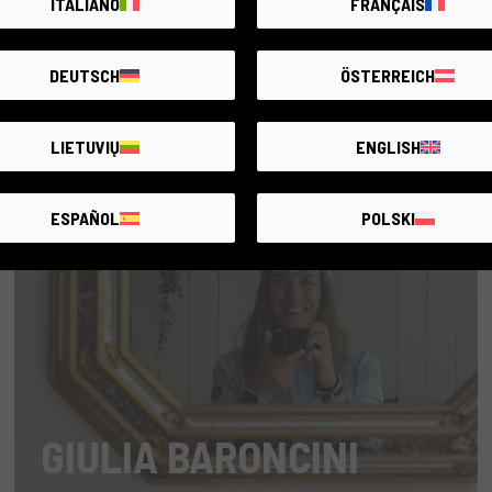
ITALIANO
FRANÇAIS
DEUTSCH
ÖSTERREICH
LIETUVIŲ
ENGLISH
ESPAÑOL
POLSKI
GIULIA BARONCINI