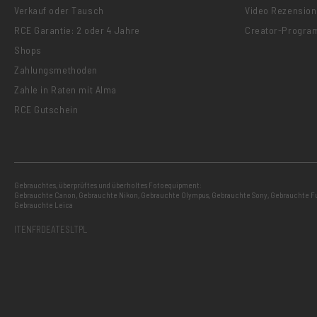
Verkauf oder Tausch
Video Rezensio
RCE Garantie: 2 oder 4 Jahre
Creator-Progr
Shops
Zahlungsmethoden
Zahle in Raten mit Alma
RCE Gutschein
Gebrauchtes, überprüftes und überholtes Fotoequipment:
Gebrauchte Canon
,
Gebrauchte Nikon
,
Gebrauchte Olympus
,
Gebrauchte Sony
,
Gebrauchte Fu
Gebrauchte Leica
IT
EN
FR
DE
AT
ES
LT
PL