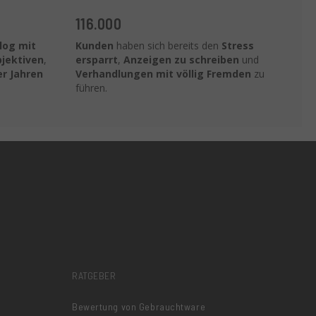
116.000
log mit
Kunden
haben sich bereits den
Stress
jektiven
,
ersparrt
,
Anzeigen zu schreiben
und
er Jahren
Verhandlungen mit völlig Fremden
zu
führen.
RATGEBER
Bewertung von Gebrauchtware