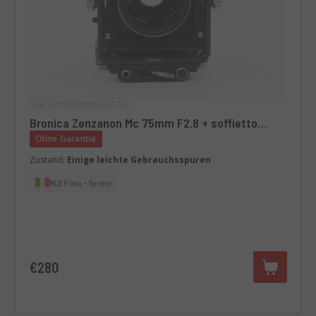
Code 020AOBZB0000290763
Bronica Zenzanon Mc 75mm F2.8 + soffietto
Macro
Ohne Garantie
Zustand:
Einige leichte Gebrauchsspuren
RCE Foto - Torino
€280