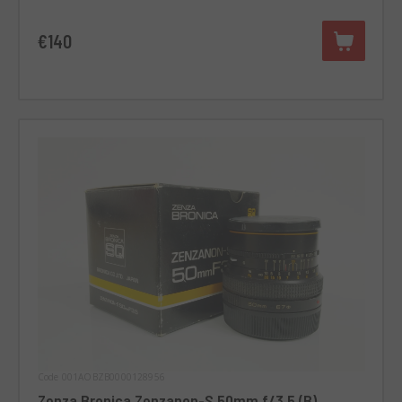
€140
Code 001AOBZB0000128956
Zenza Bronica Zenzanon-S 50mm f/3.5 (B)