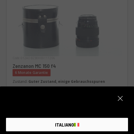
Code 012AOBZB0000117206
Zenzanon MC 150 f4
6 Monate Garantie
Zustand:
Guter Zustand, einige Gebrauchsspuren
RCE Foto - Brescia - Darfo
ITALIANO
€200