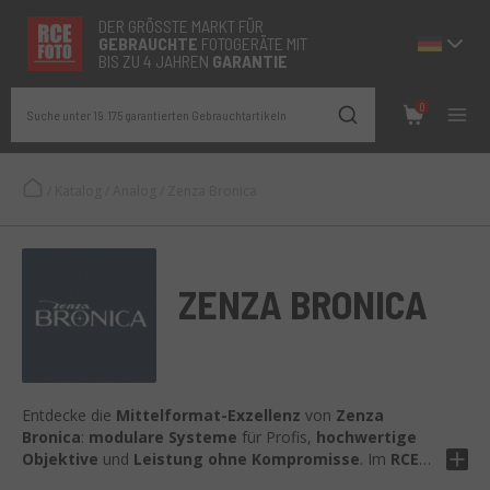
DER GRÖSSTE MARKT FÜR
GEBRAUCHTE
FOTOGERÄTE MIT
BIS ZU 4 JAHREN
GARANTIE
0
Suche unter 19.175 garantierten Gebrauchtartikeln
/
Katalog
/
Analog
/
Zenza Bronica
ZENZA BRONICA
Entdecke die
Mittelformat-Exzellenz
von
Zenza
Bronica
:
modulare Systeme
für Profis,
hochwertige
Objektive
und
Leistung ohne Kompromisse
. Im
RCE
Foto-Katalog
findest du
gebrauchte Bronica-Gehäuse,