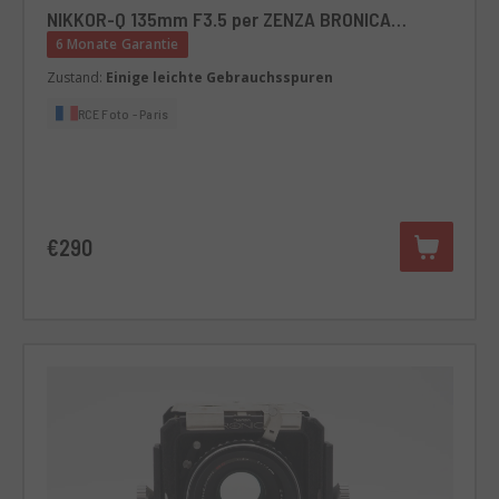
NIKKOR-Q 135mm F3.5 per ZENZA BRONICA
S2/S2A
6 Monate Garantie
Zustand:
Einige leichte Gebrauchsspuren
RCE Foto - Paris
€290