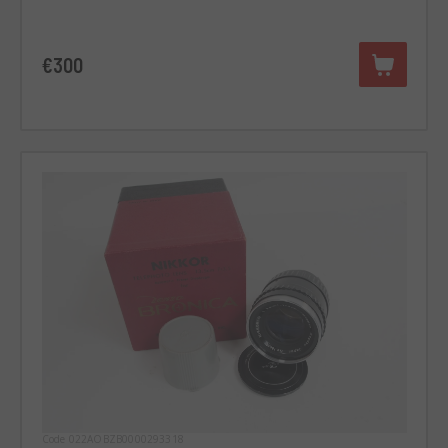
€300
Code 022AOBZB0000293318