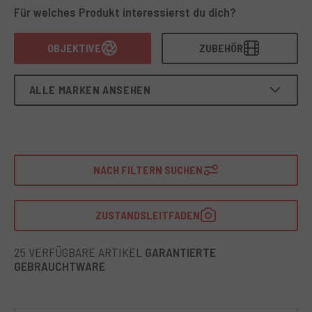
Objektive und Zubehör
, sorgfältig
ausgewählt,
Für welches Produkt interessierst du dich?
getestet und mit Garantie
. Eine
verantwortungsbewusste, nachhaltige
Entscheidung –
OBJEKTIVE
ZUBEHÖR
mit Fokus auf
langanhaltende Qualität
.
ALLE MARKEN ANSEHEN
NACH FILTERN SUCHEN
ZUSTANDSLEITFADEN
25 VERFÜGBARE ARTIKEL
GARANTIERTE
GEBRAUCHTWARE