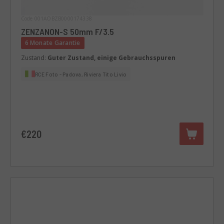
Code 001AOBZB0000174338
ZENZANON-S 50mm F/3.5
6 Monate Garantie
Zustand:
Guter Zustand, einige Gebrauchsspuren
RCE Foto - Padova, Riviera Tito Livio
€220