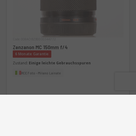
Code 008AOBZB0000344772
Zenzanon MC 150mm f/4
6 Monate Garantie
Zustand:
Einige leichte Gebrauchsspuren
RCE Foto - Milano Lainate
€130