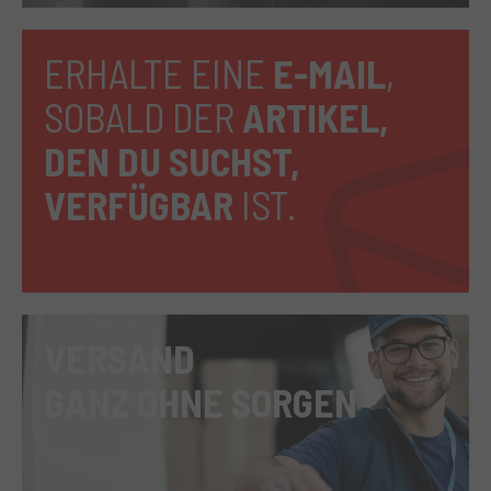
ERHALTE EINE
E-MAIL
,
SOBALD DER
ARTIKEL,
DEN DU SUCHST,
VERFÜGBAR
IST.
VERSAND
GANZ OHNE SORGEN