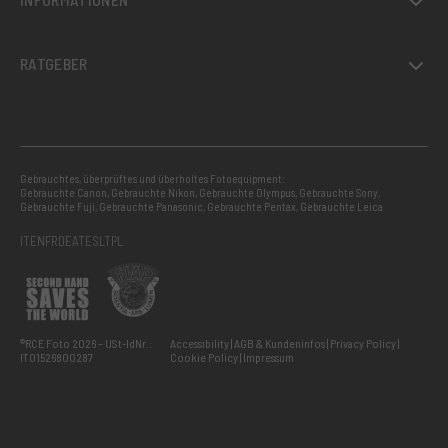
RATGEBER
Gebrauchtes, überprüftes und überholtes Fotoequipment:
Gebrauchte Canon
,
Gebrauchte Nikon
,
Gebrauchte Olympus
,
Gebrauchte Sony
,
Gebrauchte Fuji
,
Gebrauchte Panasonic
,
Gebrauchte Pentax
,
Gebrauchte Leica
IT
EN
FR
DE
AT
ES
LT
PL
®RCE Foto 2026 – USt-IdNr.:
Accessibility
AGB & Kundeninfos
Privacy Policy
IT01526800287
Cookie Policy
Impressum