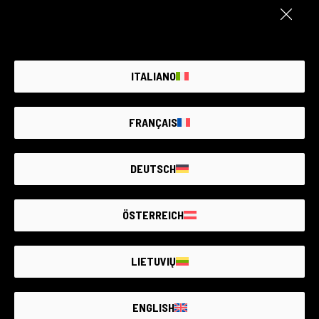
568 Produkte
195 Produkte
ITALIANO
FRANÇAIS
DEUTSCH
6 Produkte
155 Produkte
ÖSTERREICH
LIETUVIŲ
ENGLISH