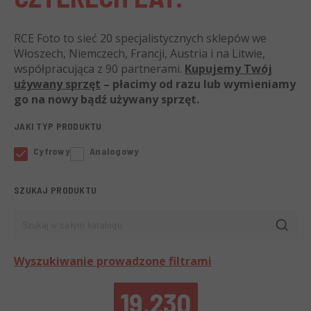
RCE Foto to sieć 20 specjalistycznych sklepów we
Włoszech, Niemczech, Francji, Austria i na Litwie,
współpracująca z 90 partnerami.
Kupujemy Twój
używany sprzęt
– płacimy od razu lub wymieniamy
go na nowy bądź używany sprzęt.
JAKI TYP PRODUKTU
Cyfrowy
Analogowy
SZUKAJ PRODUKTU
Szukaj w całym katalogu
Wyszukiwanie prowadzone filtrami
19.230