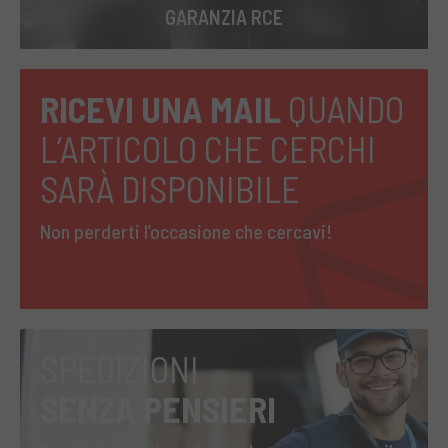
GARANZIA RCE
RICEVI UNA MAIL
QUANDO
L’ARTICOLO CHE CERCHI
SARÀ DISPONIBILE
Non perderti l’occasione che cercavi!
SPEDIZIONI
SENZA PENSIERI