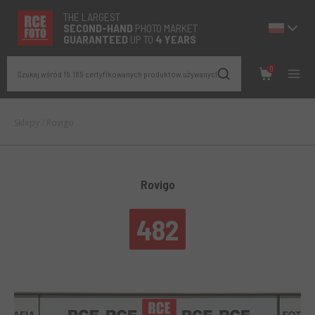
THE LARGEST
SECOND-
HAND
PHOTO MARKET
GUARANTEED
UP TO
4 YEARS
0
Szukaj wśród 19.189 certyfikowanych produktów używanych
Sklepy
/
Rovigo
Rovigo
482