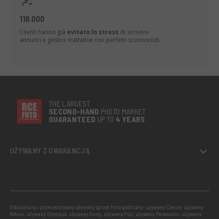
116.000
Clienti hanno già
evitato lo stress
di scrivere
annunci e gestire trattative con perfetti sconosciuti.
THE LARGEST
SECOND-
HAND
PHOTO MARKET
GUARANTEED
UP TO
4 YEARS
UŻYWANY Z GWARANCJĄ
Odnowiony i przetestowany używany sprzęt fotograficzny: używany Canon, używany
Nikon, używany Olympus, używany Sony, używany Fuji, używany Panasonic, używany