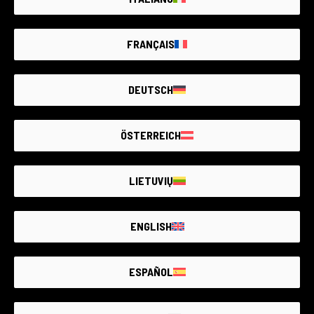
FRANÇAIS
DEUTSCH
ÖSTERREICH
6 produktów
1 produktów
LIETUVIŲ
ENGLISH
ESPAÑOL
2 produktów
0 produktów