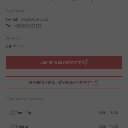
Kontakt
E-mail:
rovigo@rcefoto.it
Tel.:
+39 0425421372
Języki
Italiano
JAK DO NAS DOTRZEĆ
WYMIEŃ SWÓJ UŻYWANY SPRZĘT
Godziny otwarcia
Pon - Pią
10:00 - 18:00
Sobota
10:00 - 13:00