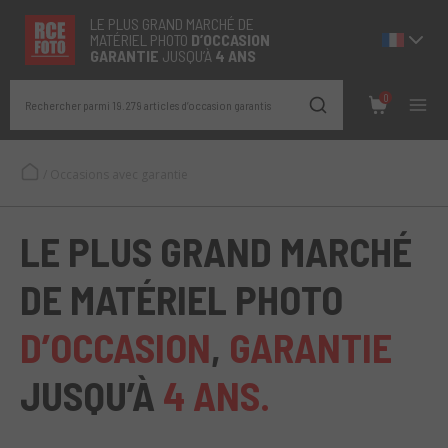
LE PLUS GRAND MARCHÉ DE
MATÉRIEL PHOTO
D’OCCASION
GARANTIE
JUSQU’À
4 ANS
0
Rechercher parmi 19.279 articles d’occasion garantis
/
Occasions avec garantie
LE PLUS GRAND MARCHÉ
DE MATÉRIEL PHOTO
D’OCCASION
,
GARANTIE
JUSQU’À
4 ANS.