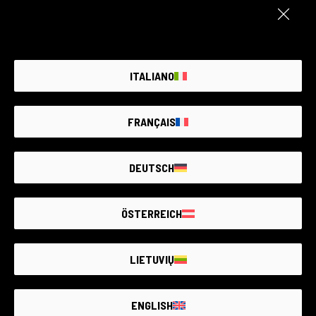
572 articles
196 articles
ITALIANO
FRANÇAIS
DEUTSCH
ÖSTERREICH
6 articles
155 articles
LIETUVIŲ
ENGLISH