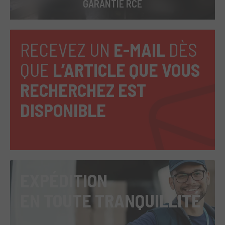
GARANTIE RCE
RECEVEZ UN
E-MAIL
DÈS
QUE
L’ARTICLE QUE VOUS
RECHERCHEZ EST
DISPONIBLE
EXPÉDITION
EN TOUTE TRANQUILLITÉ