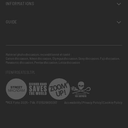
INFORMATIONS
GUIDE
Matériel photo d’occasion, reconditionné et testé :
Canon d’occasion
,
Nikon d’occasion
,
Olympus d’occasion
,
Sony d’occasion
,
Fuji d’occasion
,
Panasonic d’occasion
,
Pentax d’occasion
,
Leica d’occasion
IT
EN
FR
DE
AT
ES
LT
PL
®RCE Foto 2026 – TVA: IT01526800287
Accessibility
Privacy Policy
Cookie Policy