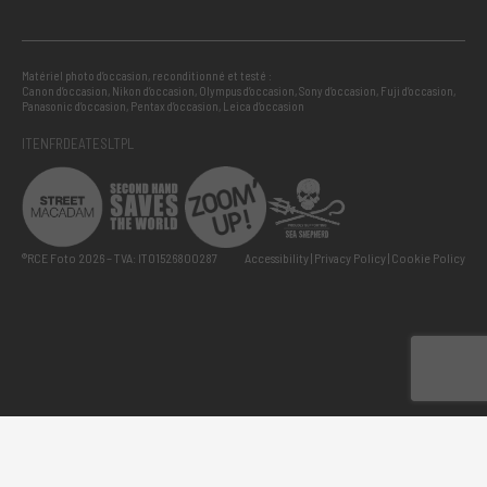
Matériel photo d’occasion, reconditionné et testé :
Canon d’occasion
,
Nikon d’occasion
,
Olympus d’occasion
,
Sony d’occasion
,
Fuji d’occasion
,
Panasonic d’occasion
,
Pentax d’occasion
,
Leica d’occasion
IT
EN
FR
DE
AT
ES
LT
PL
®RCE Foto 2026 – TVA: IT01526800287
Accessibility
Privacy Policy
Cookie Policy