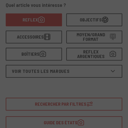
vintage
, soigneusement sélectionnés, testés par nos
Quel article vous intéresse ?
techniciens et couverts par une garantie.
Un choix durable
qui allie qualité historique et performances au long
REFLEX
OBJECTIFS
cours.
MOYEN/GRAND
ACCESSOIRES
FORMAT
REFLEX
BOÎTIERS
ARGENTIQUES
VOIR TOUTES LES MARQUES
RECHERCHER PAR FILTRES
GUIDE DES ÉTATS