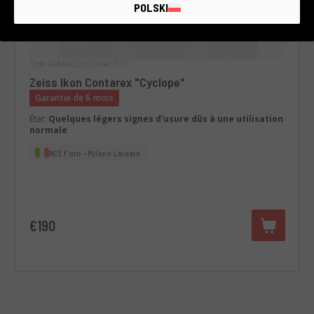
POLSKI
Code 008AREZE0000405517
Zeiss Ikon Contarex "Cyclope"
Garantie de 6 mois
État:
Quelques légers signes d'usure dûs à une utilisation
normale
RCE Foto - Milano Lainate
€190