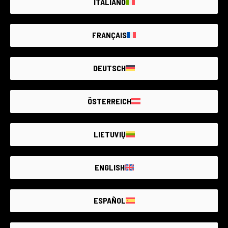
ITALIANO
État:
Quelques légers signes d'usure dûs à une utilisation
normale
RCE Foto - Milano Lainate
FRANÇAIS
DEUTSCH
€690
ÖSTERREICH
LIETUVIŲ
ENGLISH
ESPAÑOL