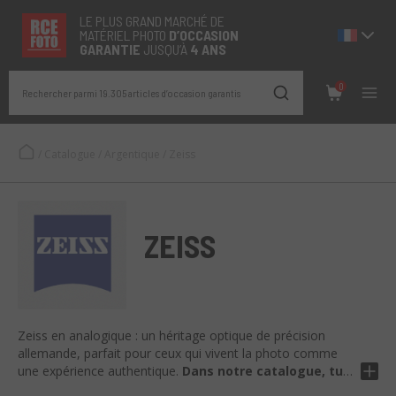
LE PLUS GRAND MARCHÉ DE
MATÉRIEL PHOTO
D’OCCASION
GARANTIE
JUSQU’À
4 ANS
0
Rechercher parmi 19.305 articles d’occasion garantis
/
Catalogue
/
Argentique
/
Zeiss
ZEISS
Zeiss en analogique : un héritage optique de précision
allemande, parfait pour ceux qui vivent la photo comme
une expérience authentique.
Dans notre catalogue, tu
trouveras des appareils photo et des objectifs Zeiss