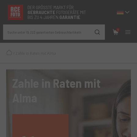
DER GRÖSSTE MARKT FÜR
GEBRAUCHTE
FOTOGERÄTE MIT
BIS ZU 4 JAHREN
GARANTIE
0
Suche unter 19.222 garantierten Gebrauchtartikeln
/
Zahle in Raten mit Alma
Zahle in Raten mit
Alma