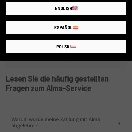
gibst deine Kartendaten ein.
🆔 Ein Ausweis und eine gültige Zahlungskarte
ENGLISH
reichen aus*.
4️⃣ Du erhältst die Bestätigung und… der Kauf
ESPAÑOL
gehört dir!
✅ Sofortige Genehmigung
🛍️ Im Geschäft nimmst du die Ware direkt mit
POLSKI
📦 Online versenden wir deine Bestellung sofort und
du zahlst ganz entspannt!
Lesen Sie die häufig gestellten
Fragen zum Alma-Service
Warum wurde meine Zahlung mit Alma
abgelehnt?