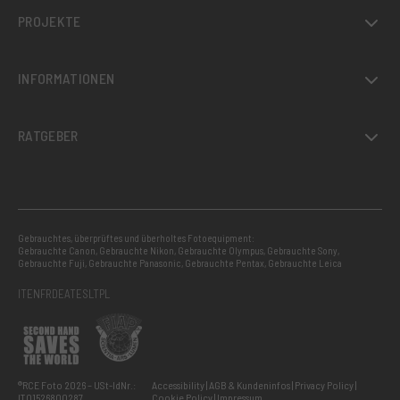
PROJEKTE
INFORMATIONEN
RATGEBER
Gebrauchtes, überprüftes und überholtes Fotoequipment:
Gebrauchte Canon
,
Gebrauchte Nikon
,
Gebrauchte Olympus
,
Gebrauchte Sony
,
Gebrauchte Fuji
,
Gebrauchte Panasonic
,
Gebrauchte Pentax
,
Gebrauchte Leica
IT
EN
FR
DE
AT
ES
LT
PL
®RCE Foto 2026 – USt-IdNr.:
Accessibility
AGB & Kundeninfos
Privacy Policy
IT01526800287
Cookie Policy
Impressum