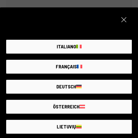
Wie man mit Alma in Raten
bezahlt, im Geschäft und online
ITALIANO
1️⃣ Wähle Alma als Zahlungsmethode
📍 In den RCE-Geschäften: frag einfach unser Team
🌐 Online auf rcefoto.com: wähle es beim Checkout
FRANÇAIS
aus
2️⃣ Wähle die Anzahl der Raten, die du bevorzugst
DEUTSCH
🔁 3, 6, 10 oder 12 feste Raten
💡 Mit einem kleinen, klaren Aufpreis – ohne
Überraschungen
ÖSTERREICH
3️⃣ Gib deine persönlichen Daten ein und
bestätige
LIETUVIŲ
📱 Du erhältst einen Link per SMS (im Geschäft) und