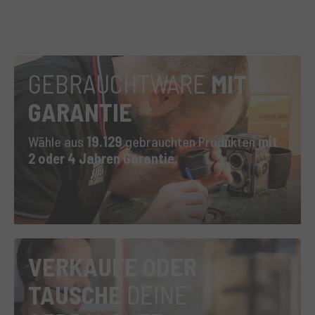
GEBRAUCHTWARE
MIT
GARANTIE
Wähle aus
19.129
gebrauchten Produkten
mit
2 oder 4 Jahren Garantie.
VERKAUFE ODER
TAUSCHE
DEINE