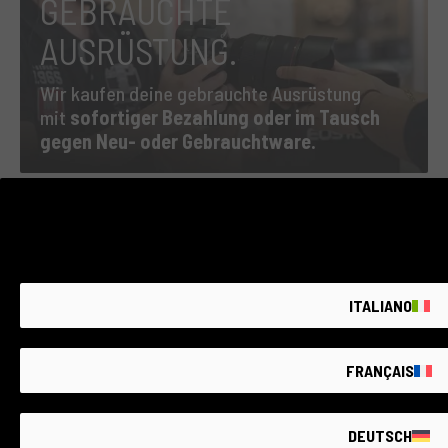
GEBRAUCHTE
AUSRÜSTUNG.
Wir kaufen deine gebrauchte Ausrüstung
mit
sofortiger Bezahlung
oder im Tausch
gegen Neu- oder Gebrauchtware.
DER GRÖSSTE MARKT FÜR
GEBRAUCHTE
FOTOGERÄTE MIT
BIS ZU 4 JAHREN
GARANTIE
ITALIANO
FRANÇAIS
GEBRAUCHTWARE MIT GARANTIE
DEUTSCH