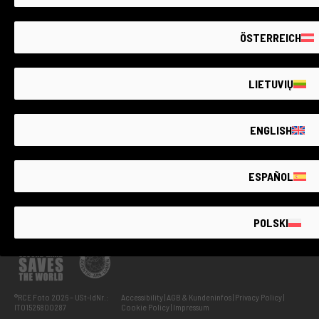
PROJEKTE
ÖSTERREICH
INFORMATIONEN
LIETUVIŲ
RATGEBER
ENGLISH
ESPAÑOL
Gebrauchtes, überprüftes und überholtes Fotoequipment:
Gebrauchte Canon
,
Gebrauchte Nikon
,
Gebrauchte Olympus
,
Gebrauchte Sony
,
Gebrauchte Fuji
,
Gebrauchte Panasonic
,
Gebrauchte Pentax
,
Gebrauchte Leica
POLSKI
IT
EN
FR
DE
AT
ES
LT
PL
®RCE Foto 2026 – USt-IdNr.:
Accessibility
AGB & Kundeninfos
Privacy Policy
IT01526800287
Cookie Policy
Impressum