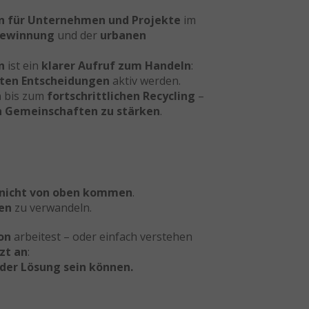
n für Unternehmen und Projekte
im
gewinnung
und der
urbanen
n
ist ein
klarer Aufruf zum Handeln
:
ten Entscheidungen
aktiv werden.
h
bis zum
fortschrittlichen Recycling
–
n Gemeinschaften zu stärken
.
nicht von oben kommen
.
ten
zu verwandeln.
on
arbeitest – oder einfach verstehen
zt an
:
der Lösung sein können.