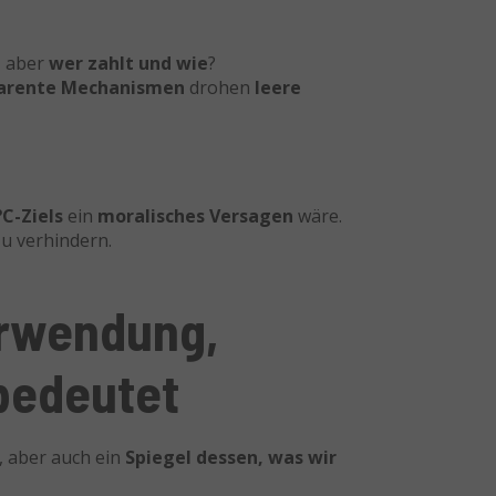
 – aber
wer zahlt und wie
?
parente Mechanismen
drohen
leere
°C-Ziels
ein
moralisches Versagen
wäre.
zu verhindern.
erwendung,
 bedeutet
, aber auch ein
Spiegel dessen, was wir