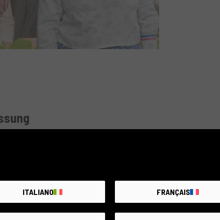
assung
tel für die Anpassung an den
ender Schritt für die
am stärksten
rbindlichen Details
zu
Zeitplänen und
ITALIANO
FRANÇAIS
sungen