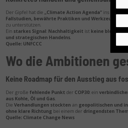
Der Gipfel hat die
„Climate Action Agenda“
ins Leben g
Fallstudien, bewährte Praktiken und Werkzeuge
bünd
zu unterstützen.
Ein
starkes Signal
:
Nachhaltigkeit
ist
keine bloße Rhe
und strategischen Handelns
.
Quelle: UNFCCC
Wo die Ambitionen ges
Keine Roadmap für den Ausstieg aus fos
Der große
fehlende Punkt
der
COP30
: ein
verbindliche
aus Kohle, Öl und Gas
.
Die
Verhandlungen stockten
an
geopolitischen und in
ohne klare Richtung
bei einem der
dringendsten The
Quelle: Climate Change News