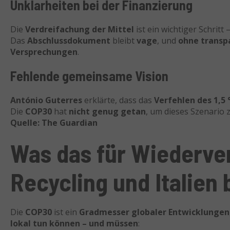
Unklarheiten bei der Finanzierung
Die
Verdreifachung der Mittel
ist ein wichtiger Schritt
Das
Abschlussdokument
bleibt
vage
, und
ohne trans
Versprechungen
.
Fehlende gemeinsame Vision
António Guterres
erklärte, dass das
Verfehlen des 1,5 
Die
COP30
hat
nicht genug getan
, um dieses Szenario 
Quelle: The Guardian
Was das für Wiederv
Recycling und Italien
Die
COP30
ist ein
Gradmesser globaler Entwicklungen
lokal tun können – und müssen
: