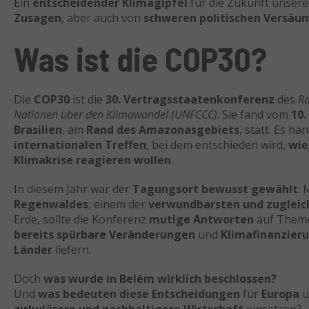
Ein
entscheidender Klimagipfel
für die Zukunft unsere
Zusagen
, aber auch von
schweren politischen Versäu
Was ist die COP30?
Die
COP30
ist die
30. Vertragsstaatenkonferenz
des
R
Nationen über den Klimawandel (UNFCCC)
. Sie fand vom
10.
Brasilien
, am
Rand des Amazonasgebiets
, statt. Es ha
internationalen Treffen
, bei dem entschieden wird,
wie
Klimakrise reagieren wollen
.
In diesem Jahr war der
Tagungsort bewusst gewählt
: 
Regenwaldes
, einem der
verwundbarsten und zugleic
Erde, sollte die Konferenz
mutige Antworten
auf Them
bereits spürbare Veränderungen
und
Klimafinanzieru
Länder
liefern.
Doch
was wurde in Belém wirklich beschlossen?
Und
was bedeuten diese Entscheidungen
für
Europa
u