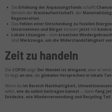
Die
Erhöhung der Anpassungsfonds
schafft
Chance
Bereich der
Kreislaufwirtschaft
, der
Materialrück
Regeneration
.
Das
Fehlen einer Entscheidung zu fossilen Energie
Unternehmen und Bürger
können
jetzt
mit
konkre
Lokale Lösungen
– vom
kreativen Wiedergebrauc
sind
Werkzeuge, um die Widerstandsfähigkeit vo
Zeit zu handeln
Die
COP30
zeigt:
Der Wandel ist dringend
, aber er wird
Es liegt
an uns
, die
globalen Versprechen in lokale Ta
Wenn du
im Bereich Nachhaltigkeit, Umweltinnovati
willst,
wie du selbst beitragen kannst
–, dann
fang jet
Entdecke, wie Wiederverwendung und Recycling Teil 