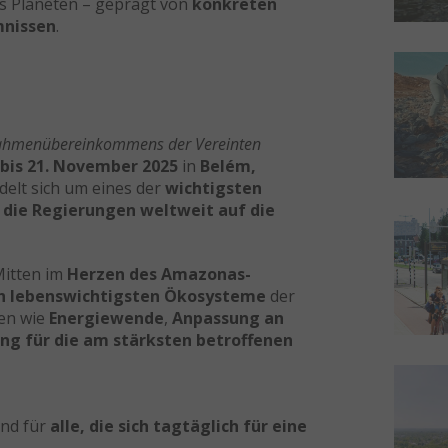
s Planeten – geprägt von
konkreten
mnissen
.
ahmenübereinkommens der Vereinten
 bis 21. November 2025
in
Belém,
ndelt sich um eines der
wichtigsten
 die Regierungen weltweit auf die
Mitten im
Herzen des Amazonas-
h lebenswichtigsten Ökosysteme
der
en wie
Energiewende
,
Anpassung an
ng für die am stärksten betroffenen
nd für
alle, die sich tagtäglich für eine