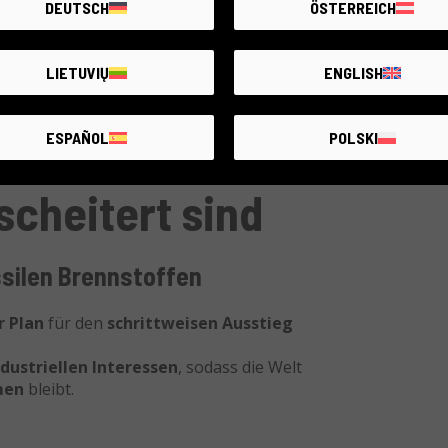
DEUTSCH
ÖSTERREICH
erufen – eine
globale Plattform
, die
elt, um die
ökologische Transformation
LIETUVIŲ
ENGLISH
torik mehr
, sondern
Teil des täglichen
ESPAÑOL
POLSKI
cheitert sind
silen Brennstoffen
r Plan
für den
schrittweisen Ausstieg
dustriellen Interessen
, sodass die Welt
men
bleibt.