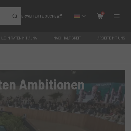
0
ERWEITERTE SUCHE
HLE IN RATEN MIT ALMA
NACHHALTIGKEIT
ARBEITE MIT UNS
Schließen
Gesamt: €
0
lten Ambitionen