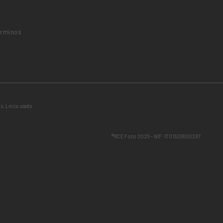
o
érminos
do
,
Leica usado
®RCE Foto 2026 – NIF: IT01526800287