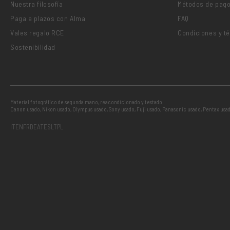
Nuestra filosofía
Métodos de pag
Paga a plazos con Alma
FAQ
Vales regalo RCE
Condiciones y t
Sostenibilidad
Material fotográfico de segunda mano, reacondicionado y testado:
Canon usado
,
Nikon usado
,
Olympus usado
,
Sony usado
,
Fuji usado
,
Panasonic usado
,
Pentax usa
IT
EN
FR
DE
AT
ES
LT
PL