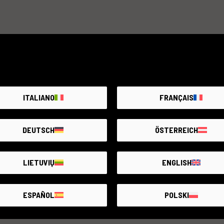
ITALIANO
FRANÇAIS
DEUTSCH
ÖSTERREICH
LIETUVIŲ
ENGLISH
ESPAÑOL
POLSKI