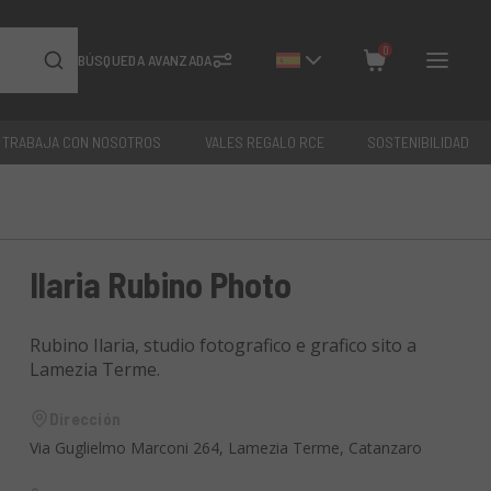
0
BÚSQUEDA AVANZADA
TRABAJA CON NOSOTROS
VALES REGALO RCE
SOSTENIBILIDAD
Cerrar
Total: €
0
Ilaria Rubino Photo
Rubino Ilaria, studio fotografico e grafico sito a
Lamezia Terme.
Dirección
Via Guglielmo Marconi 264, Lamezia Terme, Catanzaro