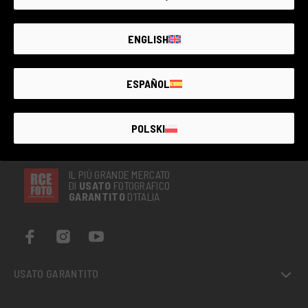
DOPO 3 ANNI DALL'USCITA, Lumix S1 di Panasonic ha
senso comprarla!
ENGLISH
Silvano Tiberti ph - 12/04/2022
ESPAÑOL
POLSKI
IL PIÙ GRANDE MERCATO
DI
USATO
FOTOGRAFICO
GARANTITO
D’ITALIA
USATO GARANTITO