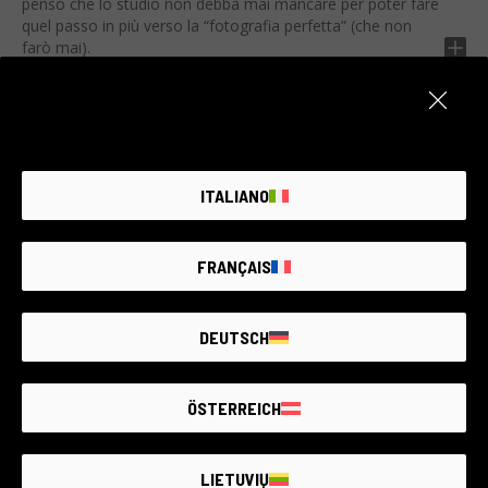
penso che lo studio non debba mai mancare per poter fare
quel passo in più verso la “fotografia perfetta” (che non
farò mai).
VISITA IL CANALE
I miei video
ITALIANO
FRANÇAIS
DEUTSCH
ÖSTERREICH
LIETUVIŲ