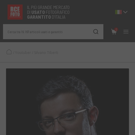
IL PIÙ GRANDE MERCATO
DI
USATO
FOTOGRAFICO
GARANTITO
D’ITALIA
0
Cerca tra 19.167 articoli usati e garantiti
/
Youtuber
/
Silvano Tiberti