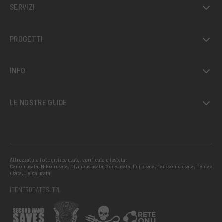
SERVIZI
PROGETTI
INFO
LE NOSTRE GUIDE
Attrezzatura fotografica usata, verificata e testata:
Canon usata
,
Nikon usata
,
Olympus usata
,
Sony usata
,
Fuji usata
,
Panasonic usata
,
Pentax
usata
,
Leica usata
IT
EN
FR
DE
AT
ES
LT
PL