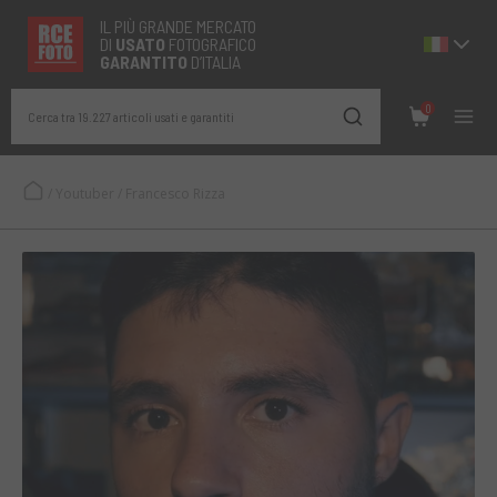
IL PIÙ GRANDE MERCATO
DI
USATO
FOTOGRAFICO
GARANTITO
D’ITALIA
0
Cerca tra 19.227 articoli usati e garantiti
/
Youtuber
/
Francesco Rizza