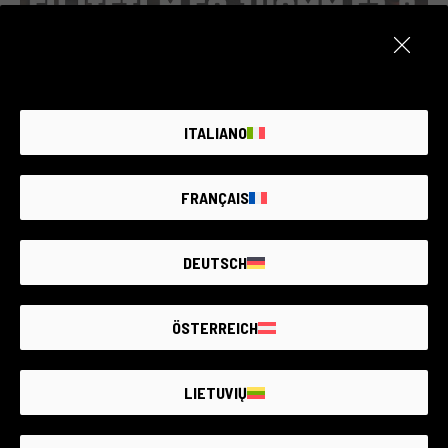
FUJIFILM 50-140mm F2.8 || LA RECENSIONE
Francesco Rizza Videomaking - 13/09/2022
ITALIANO
FRANÇAIS
DEUTSCH
ÖSTERREICH
LIETUVIŲ
FUJIFILM X-T4, LA MIGLIORE APS - C DI SEMPRE ? -
RECENSIONE ITA & REEL