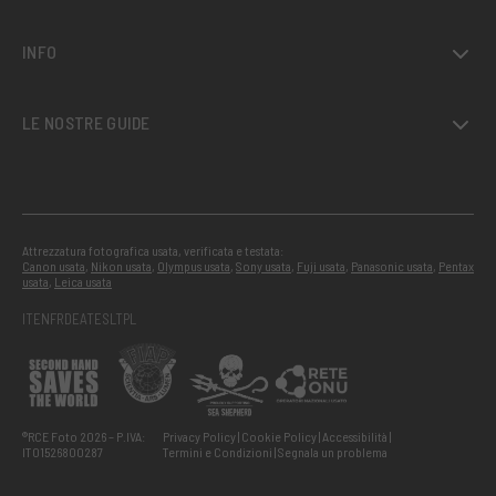
INFO
LE NOSTRE GUIDE
Attrezzatura fotografica usata, verificata e testata:
Canon usata
,
Nikon usata
,
Olympus usata
,
Sony usata
,
Fuji usata
,
Panasonic usata
,
Pentax
usata
,
Leica usata
IT
EN
FR
DE
AT
ES
LT
PL
®RCE Foto 2026 – P.IVA:
Privacy Policy
Cookie Policy
Accessibilità
IT01526800287
Termini e Condizioni
Segnala un problema