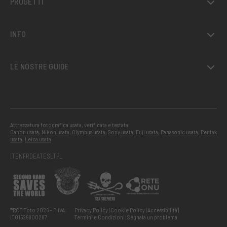
PROGETTI
INFO
LE NOSTRE GUIDE
Attrezzatura fotografica usata, verificata e testata:
Canon usata
,
Nikon usata
,
Olympus usata
,
Sony usata
,
Fuji usata
,
Panasonic usata
,
Pentax
usata
,
Leica usata
IT
EN
FR
DE
AT
ES
LT
PL
®RCE Foto 2026 – P.IVA:
Privacy Policy
Cookie Policy
Accessibilità
IT01526800287
Termini e Condizioni
Segnala un problema