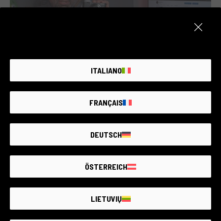
ITALIANO
Dario Nicolai - RX100 V
FRANÇAIS
Rce Foto - 18/03/2019
DEUTSCH
ÖSTERREICH
LIETUVIŲ