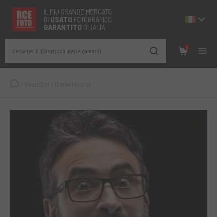
IL PIÙ GRANDE MERCATO
DI
USATO
FOTOGRAFICO
GARANTITO
D’ITALIA
0
Cerca tra 19.154 articoli usati e garantiti
/
Youtuber
/
Dario Nicolai