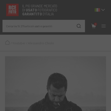
IL PIÙ GRANDE MERCATO
DI
USATO
FOTOGRAFICO
GARANTITO
D’ITALIA
0
Cerca tra 19.279 articoli usati e garantiti
/
Youtuber
/
Alessandro Chiolo