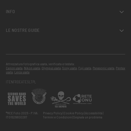
INFO
LE NOSTRE GUIDE
Attrezzatura fotografica usata, verificata e testata:
Canon usata
,
Nikon usata
,
Olympus usata
,
Sony usata
,
Fuji usata
,
Panasonic usata
,
Pentax
usata
,
Leica usata
IT
EN
FR
DE
AT
ES
LT
PL
®RCE Foto 2026 – P.IVA:
Privacy Policy
Cookie Policy
Accessibilità
IT01526800287
Termini e Condizioni
Segnala un problema