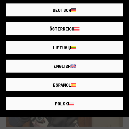
DEUTSCH
ÖSTERREICH
Sony 85 1 8... Ma che bella lente
LIETUVIŲ
ale_chiolo_photography - 06/05/2021
ENGLISH
ESPAÑOL
POLSKI