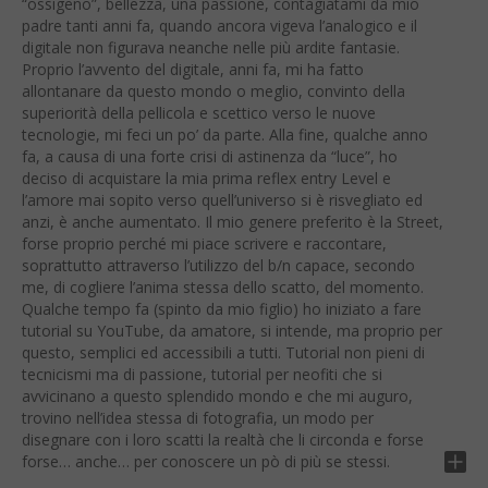
“ossigeno”, bellezza, una passione, contagiatami da mio
padre tanti anni fa, quando ancora vigeva l’analogico e il
digitale non figurava neanche nelle più ardite fantasie.
Proprio l’avvento del digitale, anni fa, mi ha fatto
allontanare da questo mondo o meglio, convinto della
superiorità della pellicola e scettico verso le nuove
tecnologie, mi feci un po’ da parte. Alla fine, qualche anno
fa, a causa di una forte crisi di astinenza da “luce”, ho
deciso di acquistare la mia prima reflex entry Level e
l’amore mai sopito verso quell’universo si è risvegliato ed
anzi, è anche aumentato. Il mio genere preferito è la Street,
forse proprio perché mi piace scrivere e raccontare,
soprattutto attraverso l’utilizzo del b/n capace, secondo
me, di cogliere l’anima stessa dello scatto, del momento.
Qualche tempo fa (spinto da mio figlio) ho iniziato a fare
tutorial su YouTube, da amatore, si intende, ma proprio per
questo, semplici ed accessibili a tutti. Tutorial non pieni di
tecnicismi ma di passione, tutorial per neofiti che si
avvicinano a questo splendido mondo e che mi auguro,
trovino nell’idea stessa di fotografia, un modo per
disegnare con i loro scatti la realtà che li circonda e forse
forse… anche… per conoscere un pò di più se stessi.