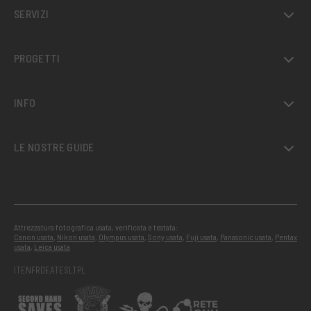
SERVIZI
PROGETTI
INFO
LE NOSTRE GUIDE
Attrezzatura fotografica usata, verificata e testata:
Canon usata
,
Nikon usata
,
Olympus usata
,
Sony usata
,
Fuji usata
,
Panasonic usata
,
Pentax
usata
,
Leica usata
IT
EN
FR
DE
AT
ES
LT
PL