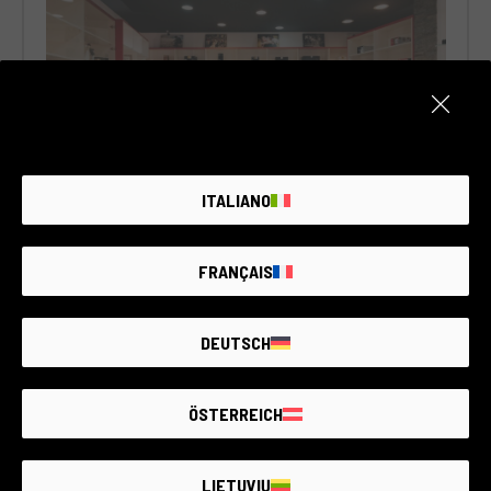
ITALIANO
Palermo
FRANÇAIS
1.124 ARTICOLI USATI DISPONIBILI
DEUTSCH
Piazza Virgilio, 6, 90141 Palermo (PA), Italia
ÖSTERREICH
LIETUVIŲ