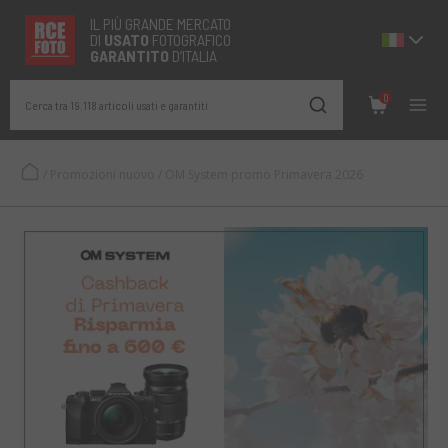
IL PIÙ GRANDE MERCATO
DI
USATO
FOTOGRAFICO
GARANTITO
D’ITALIA
0
Cerca tra 19.118 articoli usati e garantiti
/
Promozioni nuovo
/
OM System promo Primavera 2026