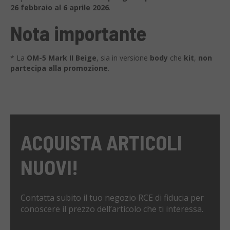
26 febbraio al 6 aprile 2026
.
Nota importante
* La
OM-5 Mark II Beige
, sia in versione
body
che
kit
,
non
partecipa alla promozione
.
ACQUISTA ARTICOLI
NUOVI!
Contatta subito il tuo negozio RCE di fiducia per
conoscere il prezzo dell’articolo che ti interessa.