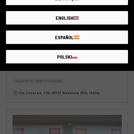
ENGLISH
ESPAÑOL
POLSKI
Ravenna
783 ARTICOLI USATI DISPONIBILI
Via Cesarea, 138, 48121 Ravenna (RA), Italia