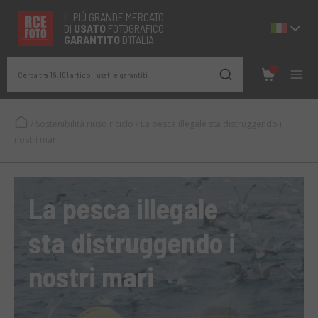
IL PIÙ GRANDE MERCATO
DI
USATO
FOTOGRAFICO
GARANTITO
D’ITALIA
0
Cerca tra 19.181 articoli usati e garantiti
/
Sostenibilità riuso riciclo
/
La pesca illegale sta distruggendo i
nostri mari
La pesca illegale
sta distruggendo i
nostri mari