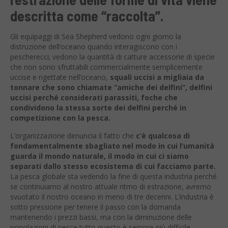
descritta come “raccolta”.
Gli equipaggi di Sea Shepherd vedono ogni giorno la
distruzione dell’oceano quando interagiscono con i
pescherecci; vedono la quantità di catture accessorie di specie
che non sono sfruttabili commercialmente semplicemente
uccise e rigettate nell’oceano,
squali uccisi a migliaia da
tonnare che sono chiamate “amiche dei delfini”, delfini
uccisi perché considerati parassiti, foche che
condividono la stessa sorte dei delfini perché in
competizione con la pesca.
L’organizzazione denuncia il fatto che
c’è qualcosa di
fondamentalmente sbagliato nel modo in cui l’umanità
guarda il mondo naturale, il modo in cui ci siamo
separati dallo stesso ecosistema di cui facciamo parte.
La pesca globale sta vedendo la fine di questa industria perché
se continuiamo al nostro attuale ritmo di estrazione, avremo
svuotato il nostro oceano in meno di tre decenni. L’industria è
sotto pressione per tenere il passo con la domanda
mantenendo i prezzi bassi, ma con la diminuzione delle
popolazioni di pesce tutto questo è sempre più difficile.