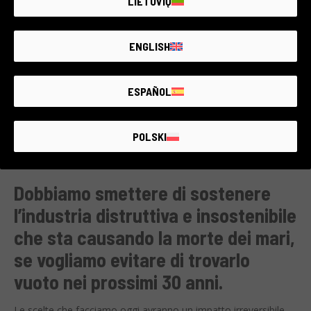
LIETUVIŲ
ENGLISH
ESPAÑOL
POLSKI
Dobbiamo smettere di sostenere
l’industria distruttiva e insostenibile
che sta causando la morte dei mari,
se vogliamo evitare di trovarlo
vuoto nei prossimi 30 anni.
Le scelte che facciamo oggi avranno un impatto irreversibile