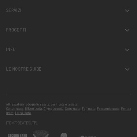
SERVIZI
PROGETTI
INFO
LE NOSTRE GUIDE
Attrezzatura fotografica usata, verificata e testata:
Canon usata
,
Nikon usata
,
Olympus usata
,
Sony usata
,
Fuji usata
,
Panasonic usata
,
Pentax
usata
,
Leica usata
IT
EN
FR
DE
AT
ES
LT
PL