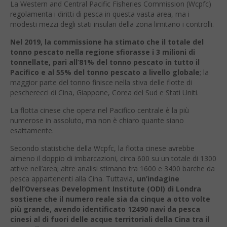
La Western and Central Pacific Fisheries Commission (Wcpfc)
regolamenta i diritti di pesca in questa vasta area, ma i
modesti mezzi degli stati insulari della zona limitano i controlli.
Nel 2019, la commissione ha stimato che il totale del
tonno pescato nella regione sfiorasse i 3 milioni di
tonnellate, pari all’81% del tonno pescato in tutto il
Pacifico e al 55% del tonno pescato a livello globale
; la
maggior parte del tonno finisce nella stiva delle flotte di
pescherecci di Cina, Giappone, Corea del Sud e Stati Uniti.
La flotta cinese che opera nel Pacifico centrale è la più
numerose in assoluto, ma non è chiaro quante siano
esattamente.
Secondo statistiche della Wcpfc, la flotta cinese avrebbe
almeno il doppio di imbarcazioni, circa 600 su un totale di 1300
attive nell’area; altre analisi stimano tra 1600 e 3400 barche da
pesca appartenenti alla Cina. Tuttavia,
un’indagine
dell’Overseas Development Institute (ODI) di Londra
sostiene che il numero reale sia da cinque a otto volte
più grande, avendo identificato 12490 navi da pesca
cinesi al di fuori delle acque territoriali della Cina tra il