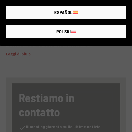
ESPAÑOL
POLSKI
LEGO: un mattoncino alla volta verso la sostenibilità
Leggi di più
Restiamo in
contatto
Rimani aggiornato sulle ultime notizie