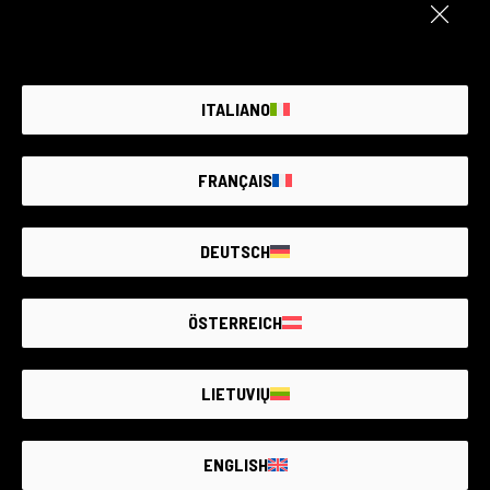
Comprare usato non è più un ripiego. È diventata la scelta migliore
Leggi di più
ITALIANO
FRANÇAIS
Mettiamo a fuoco il futuro con l’usato
DEUTSCH
Leggi di più
ÖSTERREICH
LIETUVIŲ
COP30: tra passi avanti e ambizioni sospese
ENGLISH
Leggi di più