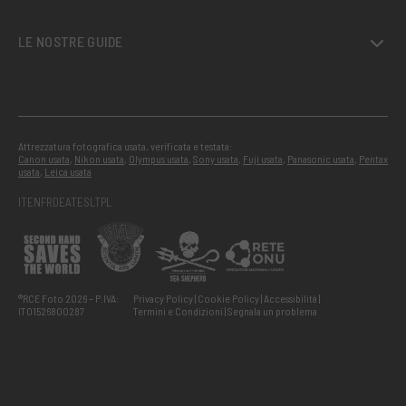
LE NOSTRE GUIDE
Attrezzatura fotografica usata, verificata e testata:
Canon usata
,
Nikon usata
,
Olympus usata
,
Sony usata
,
Fuji usata
,
Panasonic usata
,
Pentax
usata
,
Leica usata
IT
EN
FR
DE
AT
ES
LT
PL
®RCE Foto 2026 – P.IVA:
Privacy Policy
Cookie Policy
Accessibilità
IT01526800287
Termini e Condizioni
Segnala un problema