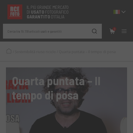
IL PIÙ GRANDE MERCATO
DI
USATO
FOTOGRAFICO
GARANTITO
D’ITALIA
0
Cerca tra 19.118 articoli usati e garantiti
/
Sostenibilità riuso riciclo
/
Quarta puntata – Il tempo di posa
Quarta puntata – Il
tempo di posa