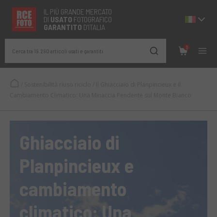
IL PIÙ GRANDE MERCATO
DI
USATO
FOTOGRAFICO
GARANTITO
D’ITALIA
0
Cerca tra 19.290 articoli usati e garantiti
/
Sostenibilità riuso riciclo
/
Il Ghiacciaio di Planpincieux e il
Cambiamento Climatico: Una Minaccia Pendente sul Monte Bianco
Ghiacciaio di
Planpincieux e
cambiamento
climatico: Una