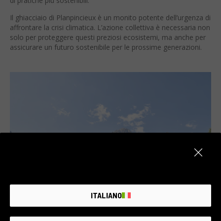
di pratiche più sostenibili.
Il ghiacciaio di Planpincieux è un monito potente dell’urgenza di
affrontare la crisi climatica. L’azione collettiva è necessaria non
solo per proteggere questi preziosi ecosistemi, ma anche per
assicurare un futuro sostenibile per le prossime generazioni.
ITALIANO
Ghiacciaio Planpincieux, visto dalla Val Ferret