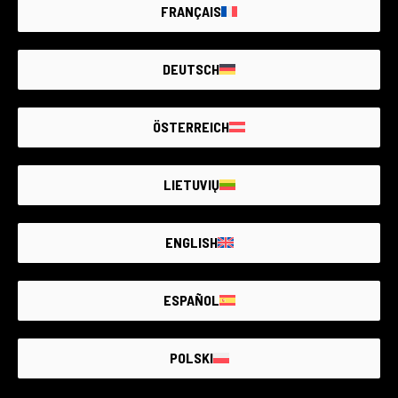
FRANÇAIS
DEUTSCH
COSA NE PENSI?
ÖSTERREICH
0
0
0
LIETUVIŲ
POST RECENTI
ENGLISH
ESPAÑOL
POLSKI
Proteggere la natura insieme alle comunità locali: Sierra Leone