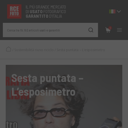
IL PIÙ GRANDE MERCATO
DI
USATO
FOTOGRAFICO
GARANTITO
D’ITALIA
0
Cerca tra 19.192 articoli usati e garantiti
/
Sostenibilità riuso riciclo
/
Sesta puntata – L’esposimetro
Sesta puntata –
L’esposimetro