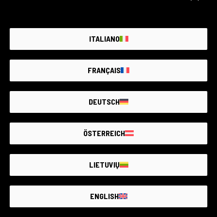
Leggi di più
ITALIANO
FRANÇAIS
Mettiamo a fuoco il futuro con l’usato
DEUTSCH
Leggi di più
ÖSTERREICH
LIETUVIŲ
COP30: tra passi avanti e ambizioni sospese
Leggi di più
ENGLISH