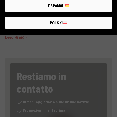
ESPAÑOL
POLSKI
LEGO: un mattoncino alla volta verso la sostenibilità
Leggi di più
Restiamo in
contatto
Rimani aggiornato sulle ultime notizie
Promozioni in anteprima