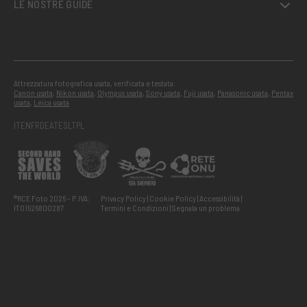
LE NOSTRE GUIDE
Attrezzatura fotografica usata, verificata e testata:
Canon usata
,
Nikon usata
,
Olympus usata
,
Sony usata
,
Fuji usata
,
Panasonic usata
,
Pentax
usata
,
Leica usata
IT
EN
FR
DE
AT
ES
LT
PL
®RCE Foto 2026 – P.IVA:
Privacy Policy
Cookie Policy
Accessibilità
IT01526800287
Termini e Condizioni
Segnala un problema