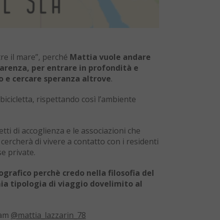
tre il mare”, perché
Mattia vuole andare
apparenza, per entrare in profondità e
o e cercare speranza altrove
.
bicicletta, rispettando così l’ambiente
tti di accoglienza e le associazioni che
 cercherà di vivere a contatto con i residenti
se private.
grafico perchè credo nella filosofia del
mia tipologia di viaggio dovelimito al
ram
@mattia_lazzarin_78