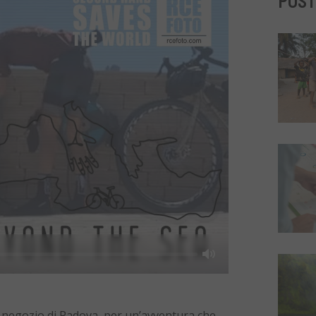
POST
Mute
o negozio di Padova, per un’avventura che