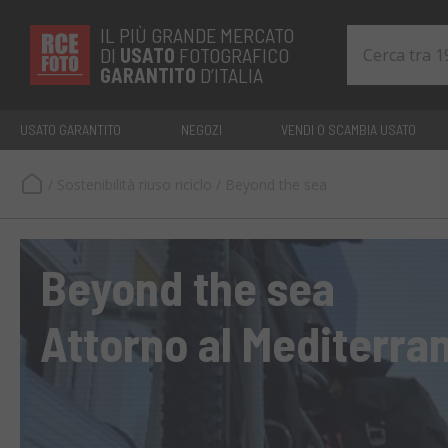
IL PIÙ GRANDE MERCATO
DI
USATO
FOTOGRAFICO
GARANTITO
D’ITALIA
USATO GARANTITO
NEGOZI
VENDI O SCAMBIA USATO
/
Sostenibilità riuso riciclo
/
Beyond the sea
Beyond the sea
Attorno al Mediterran