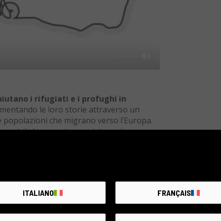
Mute
iutano i rifugiati e i profughi in
umentando le loro storie attraverso un
 popolazioni che migrano verso l’Europa.
tà e potrà documentare e aiutare sia
RT, che opera a contatto con il campo di
ia, nella sede di Corinto, e OBTI, nei
ITALIANO
FRANÇAIS
i i paesi coinvolti in queste migrazioni,
i accoglie
.