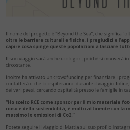
Il nome del progetto è “Beyond the Sea”, che significa “ol
oltre le barriere culturali e fisiche, i pregiudizi e l’
capire cosa spinge queste popolazioni a lasciare tutt
Il suo viaggio sarà anche ecologico, poiché si muoverà in 
circostante.
Inoltre ha attivato un crowdfunding per finanziare i proge
contatterà e che lo ospiteranno durante il viaggio. Infine,
dei vari paesi, cercando ospitalità presso le famiglie in ca
“Ho scelto RCE come sponsor per il mio materiale foto
riuso e della sostenibilità, è molto attinente con la 
massimo le emissioni di Co2.”
Potete seguire il viaggio di Mattia sul suo profilo Instag