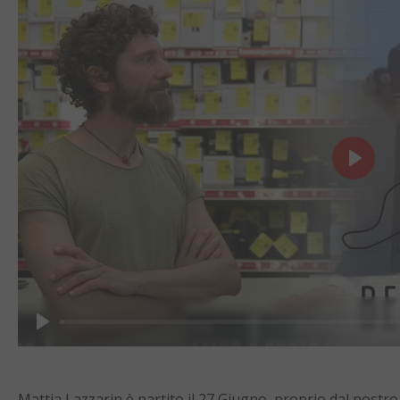
Play
Play
Mattia Lazzarin è partito il 27 Giugno, proprio dal nostr