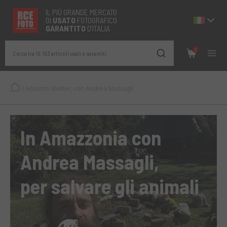
IL PIÙ GRANDE MERCATO
DI
USATO
FOTOGRAFICO
GARANTITO
D’ITALIA
0
Cerca tra 19.183 articoli usati e garantiti
/
Amazon Shelter, con Andrea Massagli
In Amazzonia con
Andrea Massagli,
per salvare gli animali