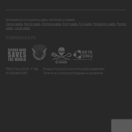
Attrezzatura fotografica usata, verificata e testata:
Canon usata
,
Nikon usata
,
Olympus usata
,
Sony usata
,
Fuji usata
,
Panasonic usata
,
Pentax
usata
,
Leica usata
IT
EN
FR
DE
AT
ES
LT
PL
®RCE Foto 2026 – P.IVA:
Privacy Policy
Cookie Policy
Accessibilità
IT01526800287
Termini e Condizioni
Segnala un problema