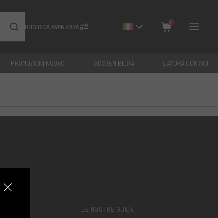
0
RICERCA AVANZATA
PROMOZIONI NUOVO
SOSTENIBILITÀ
LAVORA CON NOI
Chiudi
Totale: €
0
LE NOSTRE GUIDE