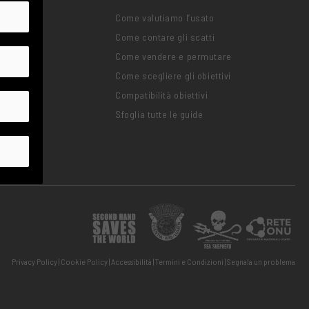
 Frequenti
Come valutiamo l’usato
Come contare gli scatti
oblema
Come vendere e permutare
Come scegliere gli obiettivi
zioni
Compatibilità obiettivi
ng
Sfoglia tutte le guide
Privacy Policy
Cookie Policy
Accessibilità
Termini e Condizioni
Segnala un problema