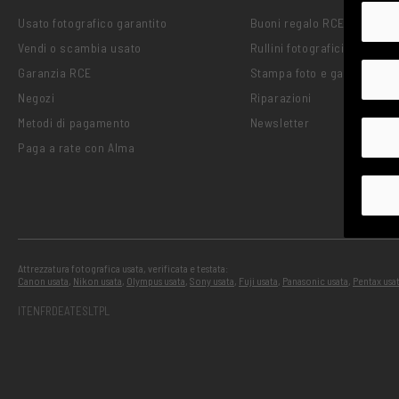
Usato fotografico garantito
Buoni regalo RCE
Vendi o scambia usato
Rullini fotografici RCE
Garanzia RCE
Stampa foto e gadget
Negozi
Riparazioni
Metodi di pagamento
Newsletter
Paga a rate con Alma
Attrezzatura fotografica usata, verificata e testata:
Canon usata
,
Nikon usata
,
Olympus usata
,
Sony usata
,
Fuji usata
,
Panasonic usata
,
Pentax usa
IT
EN
FR
DE
AT
ES
LT
PL