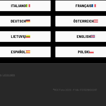
ITALIANO
FRANÇAIS
Youtubers
FAQ - Domande
Sei uno youtuber?
Contatti
Progetti ambientali
Segnala un pr
DEUTSCH
ÖSTERREICH
Progetti sociali
Reso
Sostenibilità
Termini e Condi
LIETUVIŲ
ENGLISH
Corso - Fotografare in pellicola
RCE Franchisi
Convenzioni
ESPAÑOL
POLSKI
ta
,
Leica usata
®RCE Foto 2026 – P.IVA: IT01526800287