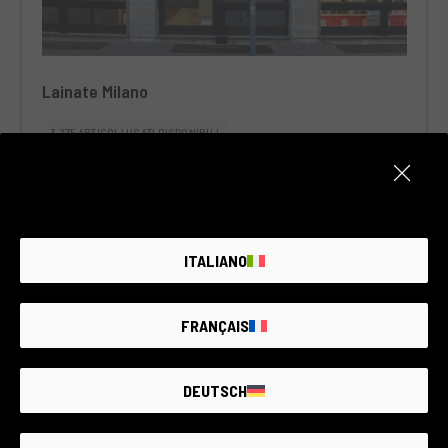
Lainate Milano
3.275 ARTICOLI USATI DISPONIBILI
Viale Rimembranze, 11, 20045 Lainate (MI), Italia
ITALIANO
FRANÇAIS
DEUTSCH