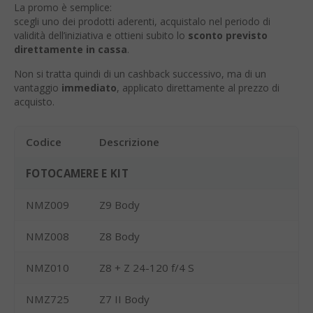
La promo è semplice:
scegli uno dei prodotti aderenti, acquistalo nel periodo di
validità dell’iniziativa e ottieni subito lo
sconto previsto
direttamente in cassa
.
Non si tratta quindi di un cashback successivo, ma di un
vantaggio
immediato
, applicato direttamente al prezzo di
acquisto.
Codice
Descrizione
FOTOCAMERE E KIT
NMZ009
Z9 Body
NMZ008
Z8 Body
NMZ010
Z8 + Z 24-120 f/4 S
NMZ725
Z7 II Body