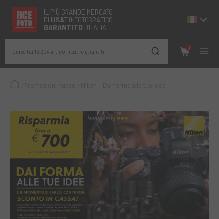
IL PIÙ GRANDE MERCATO
DI
USATO
FOTOGRAFICO
GARANTITO
D’ITALIA
0
Cerca tra 19.304 articoli usati e garantiti
/
Promozioni nuovo
/
Nikon – Dai forma alle tue idee