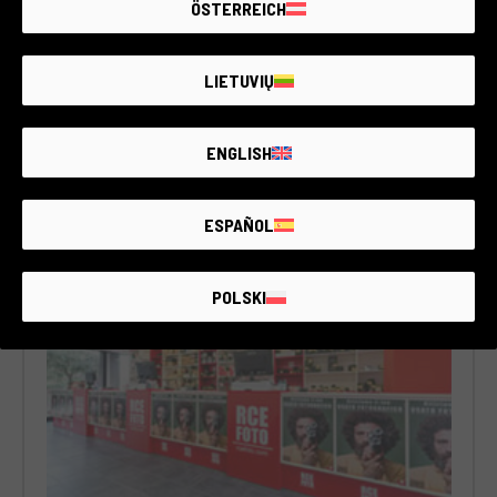
ÖSTERREICH
LIETUVIŲ
Torino
1.413 ARTICOLI USATI DISPONIBILI
ENGLISH
Corso Unione Sovietica, 585, 10135 Torino (TO), Italia
ESPAÑOL
POLSKI