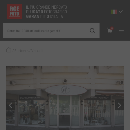
IL PIÙ GRANDE MERCATO
DI
USATO
FOTOGRAFICO
GARANTITO
D’ITALIA
0
Cerca tra 19.180 articoli usati e garantiti
/
Partners
/
Vercelli