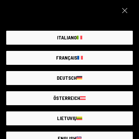
ITALIANO
FRANÇAIS
DEUTSCH
ÖSTERREICH
LIETUVIŲ
ENGLISH