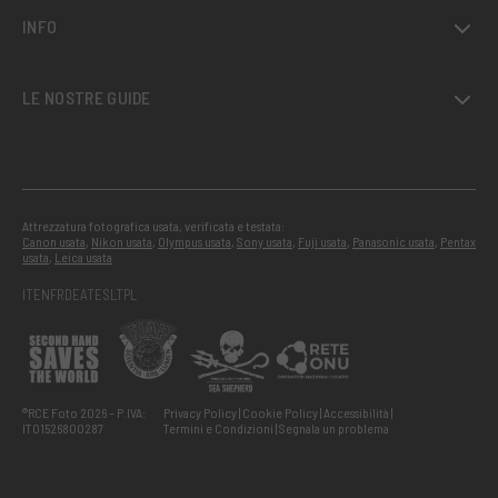
INFO
LE NOSTRE GUIDE
Attrezzatura fotografica usata, verificata e testata:
Canon usata
,
Nikon usata
,
Olympus usata
,
Sony usata
,
Fuji usata
,
Panasonic usata
,
Pentax
usata
,
Leica usata
IT
EN
FR
DE
AT
ES
LT
PL
®RCE Foto 2026 – P.IVA:
Privacy Policy
Cookie Policy
Accessibilità
IT01526800287
Termini e Condizioni
Segnala un problema