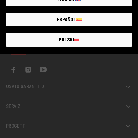
ESPAÑOL
POLSKI
IL PIÙ GRANDE MERCATO
DI
USATO
FOTOGRAFICO
GARANTITO
D’ITALIA
USATO GARANTITO
SERVIZI
PROGETTI