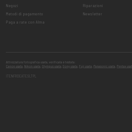
Negozi
Riparazioni
Metodi di pagamento
Newsletter
Paga a rate con Alma
Attrezzatura fotografica usata, verificata e testata:
Canon usata
,
Nikon usata
,
Olympus usata
,
Sony usata
,
Fuji usata
,
Panasonic usata
,
Pentax usa
IT
EN
FR
DE
AT
ES
LT
PL