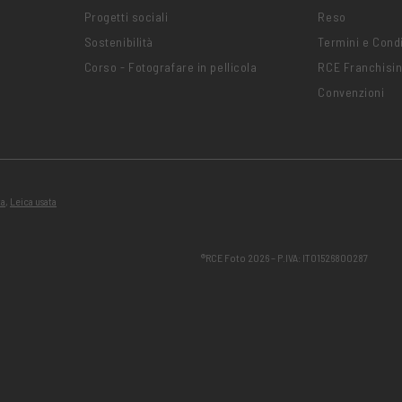
Progetti sociali
Reso
Sostenibilità
Termini e Condi
Corso - Fotografare in pellicola
RCE Franchisi
Convenzioni
ta
,
Leica usata
®RCE Foto 2026 – P.IVA: IT01526800287