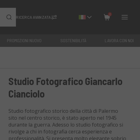
0
RICERCA AVANZATA
PROMOZIONI NUOVO
SOSTENIBILITÀ
LAVORA CON NOI
Chiudi
Totale: €
0
Studio Fotografico Giancarlo
Cianciolo
Studio fotografico storico della città di Palermo
sito nel centro storico, è stato aperto nel 1945
durante la guerra. Adesso lo studio fotografico si
rivolge a chi in fotografia cerca esperienza e
professionalità. Si presenta molto elegante sobrio