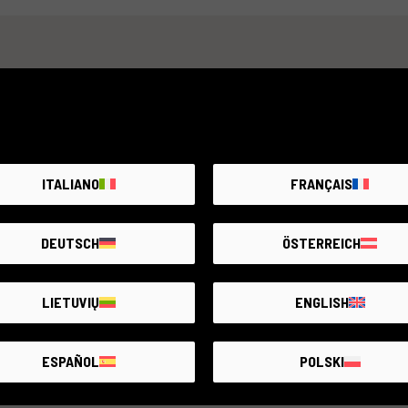
ITALIANO
FRANÇAIS
DEUTSCH
ÖSTERREICH
LIETUVIŲ
ENGLISH
ESPAÑOL
POLSKI