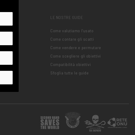
LE NOSTRE GUIDE
 Frequenti
Come valutiamo l’usato
Come contare gli scatti
oblema
Come vendere e permutare
Come scegliere gli obiettivi
zioni
Compatibilità obiettivi
ng
Sfoglia tutte le guide