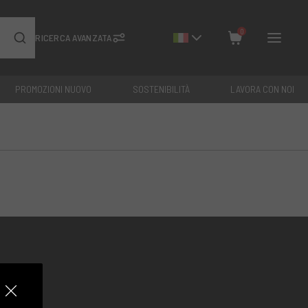
0
RICERCA AVANZATA
PROMOZIONI NUOVO
SOSTENIBILITÀ
LAVORA CON NOI
Chiudi
Totale: €
0