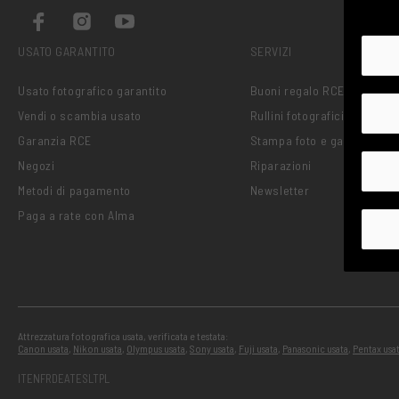
USATO GARANTITO
SERVIZI
Usato fotografico garantito
Buoni regalo RCE
Vendi o scambia usato
Rullini fotografici RCE
Garanzia RCE
Stampa foto e gadget
Negozi
Riparazioni
Metodi di pagamento
Newsletter
Paga a rate con Alma
Attrezzatura fotografica usata, verificata e testata:
Canon usata
,
Nikon usata
,
Olympus usata
,
Sony usata
,
Fuji usata
,
Panasonic usata
,
Pentax usa
IT
EN
FR
DE
AT
ES
LT
PL