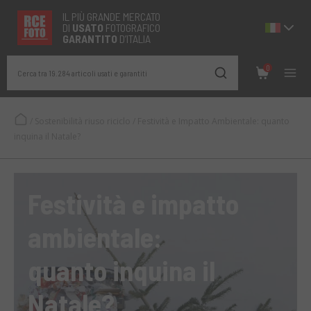
IL PIÙ GRANDE MERCATO
DI
USATO
FOTOGRAFICO
GARANTITO
D’ITALIA
0
Cerca tra 19.284 articoli usati e garantiti
/
Sostenibilità riuso riciclo
/
Festività e Impatto Ambientale: quanto
inquina il Natale?
Festività e impatto
ambientale:
quanto inquina il
Natale?