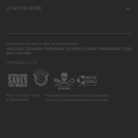
LE NOSTRE GUIDE
Attrezzatura fotografica usata, verificata e testata:
Canon usata
,
Nikon usata
,
Olympus usata
,
Sony usata
,
Fuji usata
,
Panasonic usata
,
Pentax
usata
,
Leica usata
IT
EN
FR
DE
AT
ES
LT
PL
®RCE Foto 2026 – P.IVA:
Privacy Policy
Cookie Policy
Accessibilità
IT01526800287
Termini e Condizioni
Segnala un problema