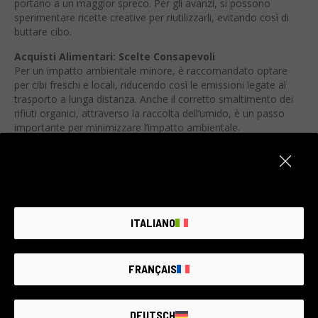
portano a un maggior spreco. Per gli avanzi, si possono
sperimentare ricette creative per riutilizzarli, evitando così di
buttare cibo.
Acquisti Alimentari: Scelte Consapevoli
Per un impatto ambientale minore, è raccomandato optare
per cibi freschi e locali, riducendo così le emissioni legate al
trasporto a lunga distanza. Anche il corretto smaltimento dei
rifiuti organici, attraverso la raccolta dell’umido, è un passo
importante per minimizzare l’impatto ambientale.
Viaggi: Opzioni Più Verdi
Le emissioni derivanti dai trasporti natalizi possono essere
ridotte prediligendo mezzi di trasporto meno inquinanti, come i
treni, o utilizzando servizi di car-sharing, che contribuiscono a
ridurre l’impronta di carbonio dei nostri spostamenti.
ITALIANO
Decorazioni: Sostenibilità e Creatività
Per quanto riguarda le luminarie, l’uso di luci LED, che
consumano molto meno delle alternative alogene, è una
FRANÇAIS
scelta ecologica. È inoltre consigliabile limitare il tempo di
accensione delle luminarie per ridurre ulteriormente l’impatto.
Riutilizzare decorazioni da un anno all’altro, riparandole se
DEUTSCH